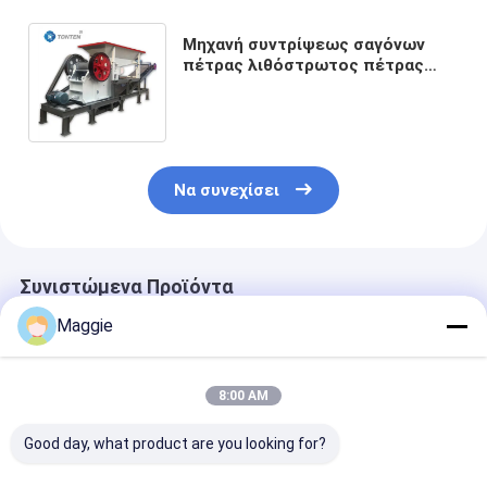
Μηχανή συντρίψεως σαγόνων
πέτρας λιθόστρωτος πέτρας
Σιδηρούχο τσιμέντο τούβλο
Σπαστικό σαγόνων
Να συνεχίσει
Συνιστώμενα Προϊόντα
Maggie
Αρχική Σελίδα
Περίπου εμείς
Desktop Site
Sitemap
Πολιτική μυστικότητας
8:00 AM
Ποιότητα
Εγκατάσταση ανακύκλωσης διαλογής απορριμμάτων
Κίνα εργοστάσιο.Copyright © 2026 TONTEN MACHINERY LIMITED.
Good day, what product are you looking for?
All Rights Reserved.