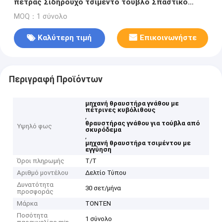
πέτρας Σιδηρούχο τσιμέντο τούβλο Σπαστικό
σαγόνων
MOQ：1 σύνολο
Καλύτερη τιμή
Επικοινωνήστε
Περιγραφή Προϊόντων
μηχανή θραυστήρα γνάθου με
πέτρινες κυβόλιθους
,
θραυστήρας γνάθου για τούβλα από
Υψηλό φως
σκυρόδεμα
,
μηχανή θραυστήρα τσιμέντου με
εγγύηση
Όροι πληρωμής
Τ/Τ
Αριθμό μοντέλου
Δελτίο Τύπου
Δυνατότητα
30 σετ/μήνα
προσφοράς
Μάρκα
TONTEN
Ποσότητα
1 σύνολο