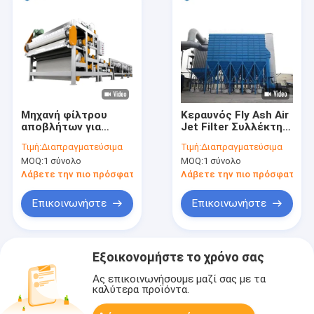
Μηχανή φίλτρου
Κεραυνός Fly Ash Air
αποβλήτων για
Jet Filter Συλλέκτης
επεξεργασία
σκόνης Αερο φίλτρο
Τιμή:
Διαπραγματεύσιμα
Τιμή:
Διαπραγματεύσιμα
λυμάτων
Σύστημα παλμού για
MOQ:
1 σύνολο
MOQ:
1 σύνολο
τσιμέντο
Λάβετε την πιο πρόσφατη τιμή
Λάβετε την πιο πρόσφατη τι
Επικοινωνήστε
Επικοινωνήστε
Εξοικονομήστε το χρόνο σας
Ας επικοινωνήσουμε μαζί σας με τα
καλύτερα προϊόντα.