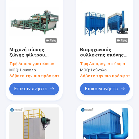
Μηχανή πίεσης
Βιομηχανικός
ζώνης φίλτρου
συλλέκτης σκόνης
αφυδάτωσης
για εργοστάσια
Τιμή:
Διαπραγματεύσιμα
Τιμή:
Διαπραγματεύσιμα
τσιμέντου
MOQ:
1 σύνολο
MOQ:
1 σύνολο
Λάβετε την πιο πρόσφατη τιμή
Λάβετε την πιο πρόσφατη τι
Επικοινωνήστε
Επικοινωνήστε
Σπίτι
Προϊόντα
Βίντεο