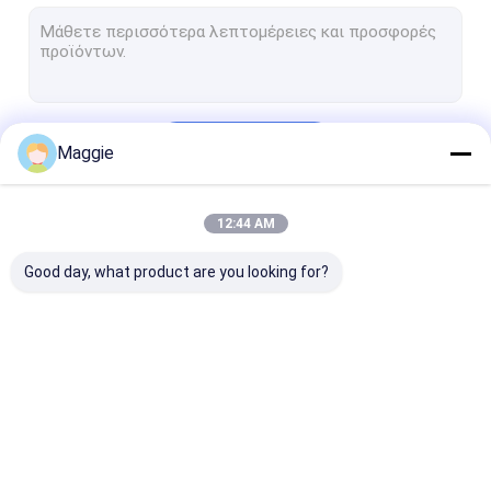
μηχανή κατασκευής τούβλου
Μηχανή κλιβάνου
Εξοπλισμός στεγνωτήρων
Να συνεχίσει
Maggie
Μηχανή συσκευασίας
Εξοπλισμός καθαρισμού περιβάλλοντος
12:44 AM
Οι Κατηγορίες Μας
Γραμμή παραγωγής ανακύκλωσης ξύλου
Good day, what product are you looking for?
Σχετικές μηχανές
Εγκατάσταση
Μηχανή μεταλλείας
μηχανή κατασ
ανακύκλωσης
τούβλου
διαλογής
απορριμμάτων