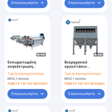
Επικοινωνήστε
Επικοινωνήστε
Ενσωματωμένη
Βιομηχανικό
συγκέντρωση
εργοστάσιο
λάσπης
Συλλέκτης σκόνης
Τιμή:
Διαπραγματεύσιμα
Τιμή:
Διαπραγματεύσιμα
αποβρύθμιση ζώνη
με παλμό αερίου
MOQ:
1 σύνολο
MOQ:
1 σύνολο
φίλτρας πρέας
Σύστημα διήθησης
διαχωρισμός
Καθαρισμός αερίων
Λάβετε την πιο πρόσφατη τιμή
Λάβετε την πιο πρόσφατη τι
στερεών υγρών
αποβλήτων
Επικοινωνήστε
Επικοινωνήστε