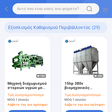
Εξοπλισμός Καθαρισμού Περιβάλλοντος
(29)
Μηχανή διαχωρισμού
15hp 380v
στερεών υγρών με
βιομηχανικός
ταινία φίλτρου για
συλλέκτης σκόνης
Τιμή:
Διαπραγματεύσιμα
Τιμή:
Διαπραγματεύσιμα
αποβρύθμιση
MOQ:
1 σύνολο
MOQ:
1 σύνολο
λάσπης
Λάβετε την πιο πρόσφατη τιμή
Λάβετε την πιο πρόσφατη τι