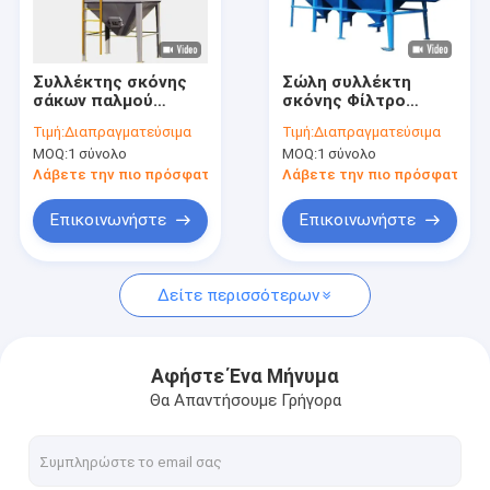
Εμφάνιση VR
Σχετικά με εμάς
Συλλέκτης σκόνης
Σώλη συλλέκτη
σάκων παλμού
σκόνης Φίλτρο
Επισκεψή εργοστασίου
Μηχανή αφαίρεσης
παλμού
Τιμή:
Διαπραγματεύσιμα
Τιμή:
Διαπραγματεύσιμα
σκόνης Φίλτρο
Απομάκρυνση
MOQ:
1 σύνολο
MOQ:
1 σύνολο
αερόσακων
σκόνης Μηχανικό
Έλεγχος ποιότητας
περιβάλλον
Λάβετε την πιο πρόσφατη τιμή
Λάβετε την πιο πρόσφατη τι
Επικοινωνήστε μαζί μας
Επικοινωνήστε
Επικοινωνήστε
Ειδήσεις
Δείτε περισσότερων
Ζητήστε μια προσφορά
Αφήστε Ένα Μήνυμα
Θα Απαντήσουμε Γρήγορα
Εγκατάσταση ανακύκλωσης διαλογής απορριμμάτων
Μηχανή μεταλλείας