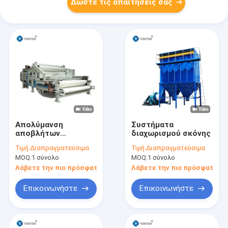
Δώστε τις απαιτήσεις σας
Απολύμανση
Συστήματα
αποβλήτων
διαχωρισμού σκόνης
Συσσωμάτωση
Τιμή:
Διαπραγματεύσιμα
Τιμή:
Διαπραγματεύσιμα
λωρίδας αποβλήτων
MOQ:
1 σύνολο
MOQ:
1 σύνολο
Φίλτρο πρέσσης
λάσπης Μηχανή
Λάβετε την πιο πρόσφατη τιμή
Λάβετε την πιο πρόσφατη τι
λωρίδας αποβλήτων
Επικοινωνήστε
Επικοινωνήστε