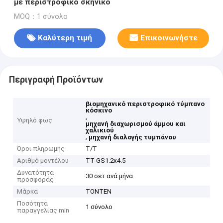
με περιστροφικό σκηνικό
MOQ：1 σύνολο
Καλύτερη τιμή
Επικοινωνήστε
Περιγραφή Προϊόντων
βιομηχανικό περιστροφικό τύμπανο
κόσκινο
,
Υψηλό φως
μηχανή διαχωρισμού άμμου και
χαλικιού
,
μηχανή διαλογής τυμπάνου
Όροι πληρωμής
Τ/Τ
Αριθμό μοντέλου
TT-GS1.2x4.5
Δυνατότητα
30 σετ ανά μήνα
προσφοράς
Μάρκα
TONTEN
Ποσότητα
1 σύνολο
παραγγελίας min