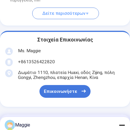
παραγγελίας min
Δείτε περισσότερων
Στοιχεία Επικοινωνίας
Ms. Maggie
+8613526422820
Δωμάτιο 1110, πλατεία Huaxi, οδός Zijing, πόλη
Gongyi, Zhengzhou, επαρχία Henan, Κίνα
Επικοινωνήστε
Αποκτήστε Την Καλύτερη Τιμή Για
Maggie