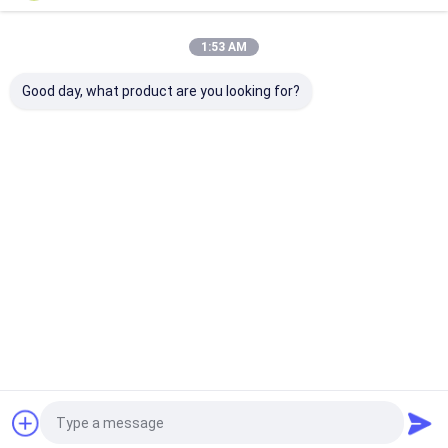
Χρυσός Στρίπτης Χρυσός
1:53 AM
Πετρώματος Ρολ Στρίπτης
υγρό Τυρί Mill Machine Για την
Good day, what product are you looking for?
Αφρική
Να συνεχίσει
Συνιστώμενα Προϊόντα
Αρχική Σελίδα
Περίπου εμείς
Desktop Site
Sitemap
Πολιτική μυστικότητας
Ποιότητα
Εγκατάσταση ανακύκλωσης διαλογής απορριμμάτων
Κίνα εργοστάσιο.Copyright © 2026 TONTEN MACHINERY LIMITED.
All Rights Reserved.