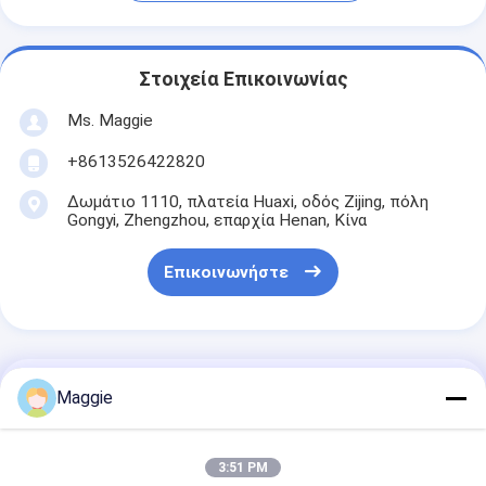
Στοιχεία Επικοινωνίας
Ms. Maggie
+8613526422820
Δωμάτιο 1110, πλατεία Huaxi, οδός Zijing, πόλη
Gongyi, Zhengzhou, επαρχία Henan, Κίνα
Επικοινωνήστε
Αποκτήστε Την Καλύτερη Τιμή Για
Maggie
Ηλεκτρική Θέρμανση Ρόζα
3:51 PM
Κασάβα Ζώνη στεγνωτήρα