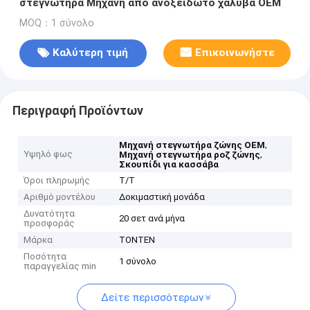
στεγνωτήρα Μηχανή από ανοξείδωτο χάλυβα OEM
MOQ：1 σύνολο
Καλύτερη τιμή
Επικοινωνήστε
Περιγραφή Προϊόντων
,
Μηχανή στεγνωτήρα ζώνης OEM
Υψηλό φως
,
Μηχανή στεγνωτήρα ροζ ζώνης
Σκουπίδι για κασσάβα
Όροι πληρωμής
Τ/Τ
Αριθμό μοντέλου
Δοκιμαστική μονάδα
Δυνατότητα
20 σετ ανά μήνα
προσφοράς
Μάρκα
TONTEN
Ποσότητα
1 σύνολο
παραγγελίας min
Δείτε περισσότερων