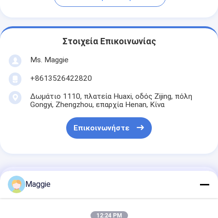
Στοιχεία Επικοινωνίας
Ms. Maggie
+8613526422820
Δωμάτιο 1110, πλατεία Huaxi, οδός Zijing, πόλη
Gongyi, Zhengzhou, επαρχία Henan, Κίνα
Επικοινωνήστε
Αποκτήστε Την Καλύτερη Τιμή Για
Maggie
Πλακέτα Φρέμα λάσπης Πρέσα
12:24 PM