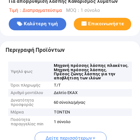
Για αποβρύθμιση λάσπης Καθαρισμός λυμάτων
Τιμή：Διαπραγματεύσιμα
MOQ：1 σύνολο
Καλύτερη τιμή
Επικοινωνήστε
Περιγραφή Προϊόντων
,
Μηχανή πρέσσης λάσπης πλακέτος
,
Μηχανή πρέσσης λάσπης
Υψηλό φως
Πρέσος ζώνης λάσπης για την
αποβλήτιση των ιλύων
Όροι πληρωμής
Τ/Τ
Αριθμό μοντέλου
Δελτίο ΕΚΑΧ
Δυνατότητα
60 σύνολα/μήνας
προσφοράς
Μάρκα
TONTEN
Ποσότητα
1 σύνολο
παραγγελίας min
Δείτε περισσότερων