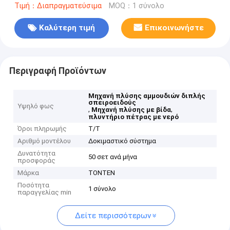
Τιμή：Διαπραγματεύσιμα
MOQ：1 σύνολο
Καλύτερη τιμή
Επικοινωνήστε
Περιγραφή Προϊόντων
Μηχανή πλύσης αμμουδιών διπλής
σπειροειδούς
Υψηλό φως
,
,
Μηχανή πλύσης με βίδα
πλυντήριο πέτρας με νερό
Όροι πληρωμής
Τ/Τ
Αριθμό μοντέλου
Δοκιμαστικό σύστημα
Δυνατότητα
50 σετ ανά μήνα
προσφοράς
Μάρκα
TONTEN
Ποσότητα
1 σύνολο
παραγγελίας min
Δείτε περισσότερων