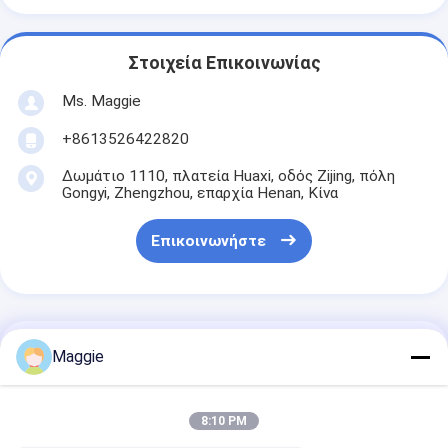
Στοιχεία Επικοινωνίας
Ms. Maggie
+8613526422820
Δωμάτιο 1110, πλατεία Huaxi, οδός Zijing, πόλη
Gongyi, Zhengzhou, επαρχία Henan, Κίνα
Επικοινωνήστε
Αποκτήστε Την Καλύτερη Τιμή Για
Maggie
Μηχανή πλύσης
8:10 PM
αμμουδιών διπλής