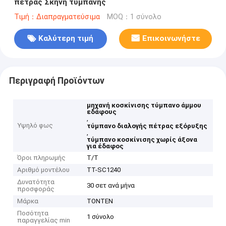
πέτρας Σκηνή τύμπανης
Τιμή：Διαπραγματεύσιμα
MOQ：1 σύνολο
Καλύτερη τιμή
Επικοινωνήστε
Περιγραφή Προϊόντων
μηχανή κοσκίνισης τύμπανο άμμου
εδάφους
,
Υψηλό φως
τύμπανο διαλογής πέτρας εξόρυξης
,
τύμπανο κοσκίνισης χωρίς άξονα
για έδαφος
Όροι πληρωμής
Τ/Τ
Αριθμό μοντέλου
ΤΤ-SC1240
Δυνατότητα
30 σετ ανά μήνα
προσφοράς
Μάρκα
TONTEN
Ποσότητα
1 σύνολο
παραγγελίας min