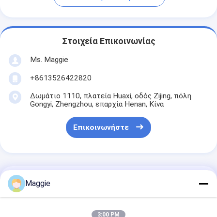
Στοιχεία Επικοινωνίας
Ms. Maggie
+8613526422820
Δωμάτιο 1110, πλατεία Huaxi, οδός Zijing, πόλη
Gongyi, Zhengzhou, επαρχία Henan, Κίνα
Επικοινωνήστε
Αποκτήστε Την Καλύτερη Τιμή Για
Maggie
Συνθετικός συντρίβας
3:00 PM