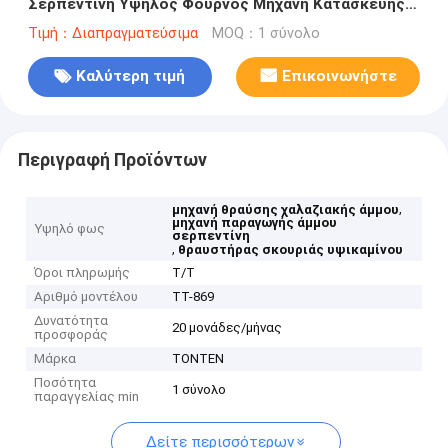
Σερπεντίνη Υψηλός Φούρνος Μηχανή Κατασκευής
Άμμου Σλάγκας
Τιμή：Διαπραγματεύσιμα
MOQ：1 σύνολο
Καλύτερη τιμή
Επικοινωνήστε
Περιγραφή Προϊόντων
,
μηχανή θραύσης χαλαζιακής άμμου
μηχανή παραγωγής άμμου
Υψηλό φως
σερπεντίνη
,
θραυστήρας σκουριάς υψικαμίνου
Όροι πληρωμής
Τ/Τ
Αριθμό μοντέλου
ΤΤ-869
Δυνατότητα
20 μονάδες/μήνας
προσφοράς
Μάρκα
TONTEN
Ποσότητα
1 σύνολο
παραγγελίας min
Δείτε περισσότερων