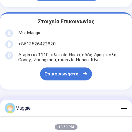
Στοιχεία Επικοινωνίας
Ms. Maggie
+8613526422820
Δωμάτιο 1110, πλατεία Huaxi, οδός Zijing, πόλη
Gongyi, Zhengzhou, επαρχία Henan, Κίνα
Επικοινωνήστε
Αποκτήστε Την Καλύτερη Τιμή Για
Maggie
Χρυσό εξορυκτών
10:50 PM
Σφαιροτριβείο