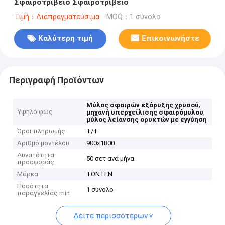
Σφαιροτριβείο Σφαιροτριβείο
Τιμή：Διαπραγματεύσιμα
MOQ：1 σύνολο
Καλύτερη τιμή
Επικοινωνήστε
Περιγραφή Προϊόντων
,
Μύλος σφαιρών εξόρυξης χρυσού
Υψηλό φως
,
μηχανή υπερχείλισης σφαιρόμυλου
μύλος λείανσης ορυκτών με εγγύηση
Όροι πληρωμής
Τ/Τ
Αριθμό μοντέλου
900x1800
Δυνατότητα
50 σετ ανά μήνα
προσφοράς
Μάρκα
TONTEN
Ποσότητα
1 σύνολο
παραγγελίας min
Δείτε περισσότερων