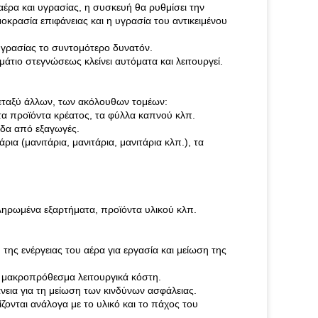
έρα και υγρασίας, η συσκευή θα ρυθμίσει την
οκρασία επιφάνειας και η υγρασία του αντικειμένου
υγρασίας το συντομότερο δυνατόν.
άτιο στεγνώσεως κλείνει αυτόματα και λειτουργεί.
εταξύ άλλων, των ακόλουθων τομέων:
τα προϊόντα κρέατος, τα φύλλα καπνού κλπ.
οδα από εξαγωγές.
ια (μανιτάρια, μανιτάρια, μανιτάρια κλπ.), τα
ληρωμένα εξαρτήματα, προϊόντα υλικού κλπ.
ης ενέργειας του αέρα για εργασία και μείωση της
 μακροπρόθεσμα λειτουργικά κόστη.
νεια για τη μείωση των κινδύνων ασφάλειας.
ονται ανάλογα με το υλικό και το πάχος του