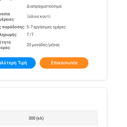
Διαπραγματεύσιμα
υασία
Ξύλινο κουτί
έρειες:
ς παράδοσης:
5-7 εργάσιμες ημέρες
πληρωμής:
Τ/Τ
ότητα
20 μονάδες/μήνας
οράς:
αλύτερη Τιμή
Επικοινωνία
:
300 (κλ)