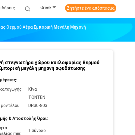
Greek
Ειδήσεις
Ζητήστε ένα απόσπασμα
ας Θερμού Αέρα Εμπορική Μεγάλη Μηχανή
ή στεγνωτήρα χώρου κυκλοφορίας θερμού
Εμπορική μεγάλη μηχανή αφυδάτωσης
μέρειες:
καταγωγής:
Κίνα
:
TONTEN
 μοντέλου:
DR30-803
μής & Αποστολής Όροι:
ητα
1 σύνολο
ελίας min: