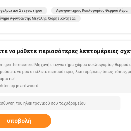
γγελματικό Στεγνωτήριο
Αφυγραντήρας Κυκλοφορίας Θερμού Αέρα
άνημα Αφύγρανσης Μεγάλης Χωρητικότητας
τε να μάθετε περισσότερες λεπτομέρειες σχετ
ben geïnteresseerd Μηχανή στεγνωτήρα χώρου κυκλοφορίας θερμού 
ρούσατε να μου στείλετε περισσότερες λεπτομέρειες όπως τύπος, μέ
αριστώ!
hten op je antwoord.
υποβολή