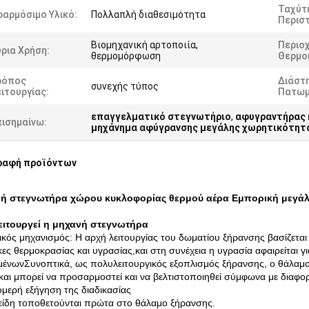
Ταχύτ
αρμόσιμο Υλικό:
Πολλαπλή διαθεσιμότητα
Περισ
Βιομηχανική αρτοποιία,
Περιο
ρια Χρήση:
θερμομόρφωση
Θερμο
ρόπος
Διάστ
συνεχής τύπος
ιτουργίας:
Πατωμ
επαγγελματικό στεγνωτήριο
,
αφυγραντήρας 
πισημαίνω:
μηχάνημα αφύγρανσης μεγάλης χωρητικότητ
ραφή προϊόντων
ή στεγνωτήρα χώρου κυκλοφορίας θερμού αέρα Εμπορική μεγά
ειτουργεί η μηχανή στεγνωτήρα
ικός μηχανισμός: Η αρχή λειτουργίας του δωματίου ξήρανσης βασίζεται
ες θερμοκρασίας και υγρασίας,και στη συνέχεια η υγρασία αφαιρείται γι
ιμένωνΣυνοπτικά, ως πολυλειτουργικός εξοπλισμός ξήρανσης, ο θάλαμ
 και μπορεί να προσαρμοστεί και να βελτιστοποιηθεί σύμφωνα με διαφορ
μερή εξήγηση της διαδικασίας
 είδη τοποθετούνται πρώτα στο θάλαμο ξήρανσης.