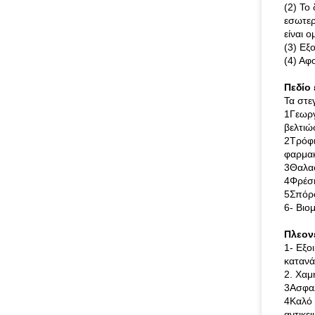
(2) Το
εσωτερ
είναι 
(3) Εξ
(4) Αφ
Πεδίο
Τα στε
1Γεωργ
βελτιώ
2Τρόφι
φαρμακ
3Θαλασ
4Φρέσκ
5Σπόρο
6- Βιο
Πλεον
1- Εξο
κατανά
2. Χαμ
3Ασφαλ
4Καλό 
αντικε