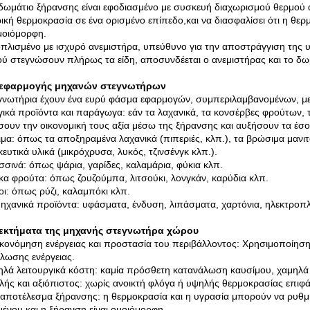
 δωμάτιο ξήρανσης είναι εφοδιασμένο με συσκευή διαχωρισμού θερμού α
ική θερμοκρασία σε ένα ορισμένο επίπεδο,και να διασφαλίσει ότι η θερμ
ομοιόμορφη.
οπλισμένο με ισχυρό ανεμιστήρα, υπεύθυνο για την αποστράγγιση της 
ού στεγνώσουν πλήρως τα είδη, αποσυνδέεται ο ανεμιστήρας και το δωμ
 εφαρμογής μηχανών στεγνωτήρων
γνωτήρια έχουν ένα ευρύ φάσμα εφαρμογών, συμπεριλαμβανομένων, μ
ικά προϊόντα και παράγωγα: εάν τα λαχανικά, τα κονσέρβες φρούτων, 
σουν την οικονομική τους αξία μέσω της ξήρανσης και αυξήσουν τα έσ
μα: όπως τα αποξηραμένα λαχανικά (πιπεριές, κλπ.), τα βρώσιμα μανιτάρ
ευτικά υλικά (μικρόχρυσα, λυκός, τζινσένγκ κλπ.).
σινά: όπως ψάρια, γαρίδες, καλαμάρια, φύκια κλπ.
α φρούτα: όπως ζουζούμπα, λιτσούκι, λονγκάν, καρύδια κλπ.
ι: όπως ρύζι, καλαμπόκι κλπ.
μηχανικά προϊόντα: υφάσματα, ένδυση, λιπάσματα, χαρτόνια, ηλεκτροπ
εκτήματα της μηχανής στεγνωτήρα χώρου
ικονόμηση ενέργειας και προστασία του περιβάλλοντος: Χρησιμοποίηση τ
λωσης ενέργειας.
ηλά λειτουργικά κόστη: καμία πρόσθετη κατανάλωση καυσίμου, χαμηλά
ής και αξιόπιστος: χωρίς ανοικτή φλόγα ή υψηλής θερμοκρασίας επιφά
αποτέλεσμα ξήρανσης: η θερμοκρασία και η υγρασία μπορούν να ρυθμίζ
ιμένου και η ξήρανση είναι ομοιόμορφη.