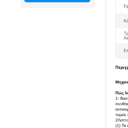
Εφ
Κύ
Τ
Λε
Ε
Περιγ
Μηχαν
Πώς λ
1- Βασ
συνθήκ
αντικε
τομείς
2Λεπτο
(1) Τα