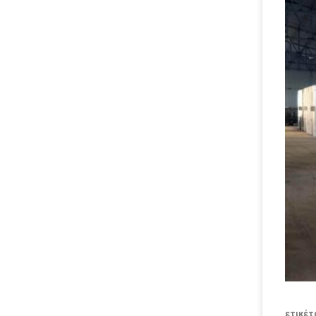
ετικέτ