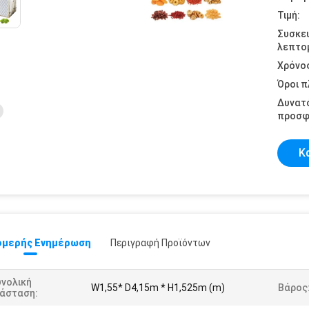
Τιμή:
Συσκε
λεπτομ
Χρόνο
Όροι 
Δυνατ
προσφ
Κ
μερής Ενημέρωση
Περιγραφή Προϊόντων
υνολική
W1,55* D4,15m * H1,525m (m)
Βάρος
ιάσταση: