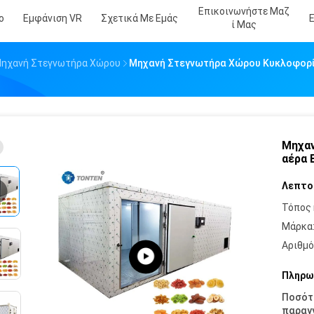
Επικοινωνήστε Μαζ
ο
Εμφάνιση VR
Σχετικά Με Εμάς
Ί Μας
ηχανή Στεγνωτήρα Χώρου
Μηχανή Στεγνωτήρα Χώρου Κυκλοφορί
Μηχαν
αέρα 
Λεπτο
Τόπος 
Μάρκα
Αριθμό
Πληρω
Ποσότ
παραγγ