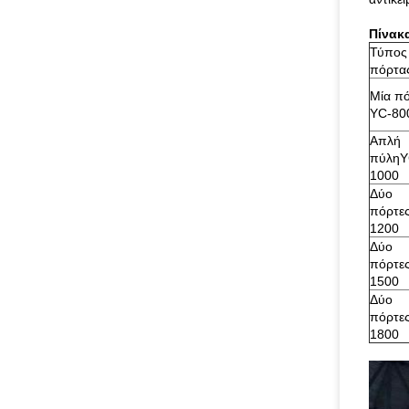
Πίνακ
Τύπος
πόρτα
Μία π
YC-80
Απλή
πύληY
1000
Δύο
πόρτε
1200
Δύο
πόρτε
1500
Δύο
πόρτε
1800