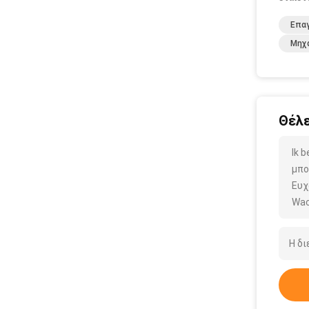
Επα
Μηχ
Θέλε
Ik 
μπο
Ευχ
Wac