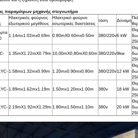
ας παραμέτρων μηχανής στεγνωτήρα
Ηλεκτρικός φούρνος
Ηλεκτρικό φούρνο
Πε
τάση
Δύναμη
ς
εξωτερικού μεγέθους
εσωτερικές διαστάσεις
θε
Θε
όρτα
1.14mx1.02mx0.69m
0.80mX0.60mx0.50m
380/220v
6 kW
δω
0
25
Θε
C-
1.35mX1.22mX0.79m
10,00mX0,80mX0,60m
380/220v
9kw
δω
25
Θε
ςYC-
1.58mx1.32mx0.99m
1.20mx0.90mx0.80m
380/220v
12 kW
δω
25
Θε
ςYC-
1.89mx1.62mx1.19m
1.50mx1.20mx1.00m
380v
18 kW
δω
25
Θε
ςYC-
2.19mX1.92mX1.29m
1.80mx1.50mx1.10m
380v
20 kW
δω
25