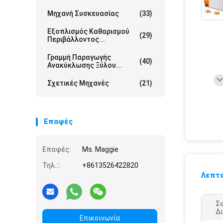
Μηχανή Συσκευασίας
(33)
Εξοπλισμός Καθαρισμού
(29)
Περιβάλλοντος...
Γραμμή Παραγωγής
(40)
Ανακύκλωσης Ξύλου...
Σχετικές Μηχανές
(21)
Επαφές
Επαφές:
Ms. Maggie
Τηλ.::
+8613526422820
Λεπτο
Σ
Δ
Επικοινωνία