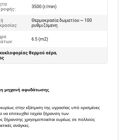
ητα
3500 (r/min)
τροφής:
χή
Θερμοκρασία δωματίου ~ 100
κρασίας:
ρυθμιζόμενη
ημα
6.5 (m2)
άτων:
κυκλοφορίας θερμού αέρα
,
ας
λη μηχανή αφυδάτωσης
 κυρίως στην εξάτμιση της υγρασίας υπό ορισμένες
α να επιτευχθεί ταχεία ξήρανση των
ος ξήρανσης χρησιμοποιείται ευρέως σε πολλούς
ετικές ανάγκες.