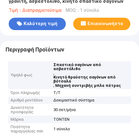
γρανίτη, ασβεστόλιθο, κινητό σπαστικό σαγόνων
Τιμή：Διαπραγματεύσιμα
MOQ：1 σύνολο
Καλύτερη τιμή
Επικοινωνήστε
Περιγραφή Προϊόντων
Σπαστικό σαγόνων από
ασβεστόλιθο
,
Υψηλό φως
Κινητό θραύστης σαγόνων από
βότσαλα
,
Μηχανή συντριβής μπλε πέτρας
Όροι πληρωμής
Τ/Τ
Αριθμό μοντέλου
Δοκιμαστικό σύστημα
Δυνατότητα
30 σετ/μήνα
προσφοράς
Μάρκα
TONTEN
Ποσότητα
1 σύνολο
παραγγελίας min