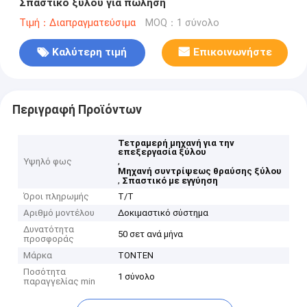
Σπαστικό ξύλου για πώληση
Τιμή：Διαπραγματεύσιμα
MOQ：1 σύνολο
Καλύτερη τιμή
Επικοινωνήστε
Περιγραφή Προϊόντων
Τετραμερή μηχανή για την
επεξεργασία ξύλου
,
Υψηλό φως
Μηχανή συντρίψεως θραύσης ξύλου
,
Σπαστικό με εγγύηση
Όροι πληρωμής
Τ/Τ
Αριθμό μοντέλου
Δοκιμαστικό σύστημα
Δυνατότητα
50 σετ ανά μήνα
προσφοράς
Μάρκα
TONTEN
Ποσότητα
1 σύνολο
παραγγελίας min