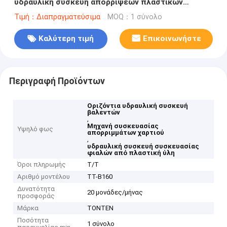
υδραυλική συσκευή απορρίψεων πλαστικών
μπουκαλιών συσκευή απορρίψεων
Τιμή：Διαπραγματεύσιμα
MOQ：1 σύνολο
Καλύτερη τιμή
Επικοινωνήστε
Περιγραφή Προϊόντων
Οριζόντια υδραυλική συσκευή
βαλεντών
,
Μηχανή συσκευασίας
Υψηλό φως
απορριμμάτων χαρτιού
,
υδραυλική συσκευή συσκευασίας
φιαλών από πλαστική ύλη
Όροι πληρωμής
Τ/Τ
Αριθμό μοντέλου
ΤΤ-Β160
Δυνατότητα
20 μονάδες/μήνας
προσφοράς
Μάρκα
TONTEN
Ποσότητα
1 σύνολο