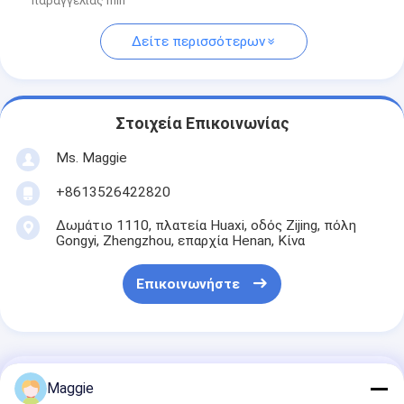
παραγγελίας min
Δείτε περισσότερων
Στοιχεία Επικοινωνίας
Ms. Maggie
+8613526422820
Δωμάτιο 1110, πλατεία Huaxi, οδός Zijing, πόλη
Gongyi, Zhengzhou, επαρχία Henan, Κίνα
Επικοινωνήστε
Αποκτήστε Την Καλύτερη Τιμή Για
Maggie