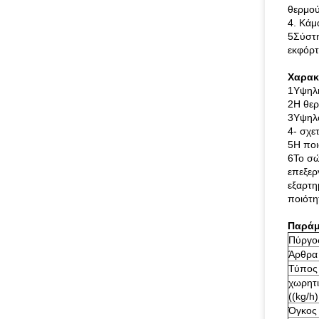
θερμού
4. Κάμ
5Σύστη
εκφόρ
Χαρακ
1Υψηλή
2Η θερ
3Υψηλό
4- σχε
5Η ποι
6Το σώ
επεξερ
εξαρτη
ποιότη
Παράμ
Πύργο
Άρθρα
Τύπος
χωρητι
((kg/h)
Όγκος