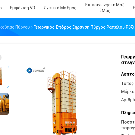
Επικοινωνήστε Μαζ
ο
Εμφάνιση VR
Σχετικά Με Εμάς
Ί Μας
κούπας Πύργου
Γεωργικός Σπόρος Ξήρανση Πύργος Ραπέλου Ρύζ
Γεωργ
στεγν
Λεπτο
Τόπος 
Μάρκα
Αριθμό
Πληρω
Ποσότ
παραγγ