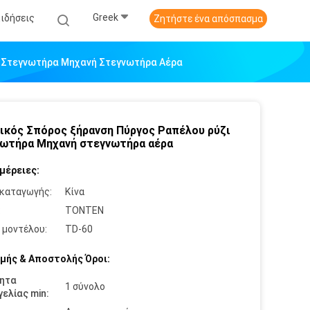
Greek
Ειδήσεις
Ζητήστε ένα απόσπασμα
ι Στεγνωτήρα Μηχανή Στεγνωτήρα Αέρα
ικός Σπόρος ξήρανση Πύργος Ραπέλου ρύζι
ωτήρα Μηχανή στεγνωτήρα αέρα
μέρειες:
καταγωγής:
Κίνα
:
TONTEN
 μοντέλου:
TD-60
μής & Αποστολής Όροι:
ητα
1 σύνολο
ελίας min: