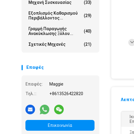
Μηχανή Συσκευασίας
(33)
Εξοπλισμός Καθαρισμού
(29)
Περιβάλλοντος...
Γραμμή Παραγωγής
(40)
Ανακύκλωσης Ξύλου...
Σχετικές Μηχανές
(21)
Επαφές
Επαφές:
Maggie
Τηλ.::
+8613526422820
Λεπτο
Ι
Ε
Επικοινωνία
Ξ