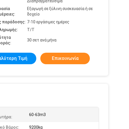
Διαπραγματεύσιμα
υασία
Εξαγωγή σε ξύλινη συσκευασία ή σε
έρειες:
δοχείο
ς παράδοσης:
7-10 εργάσιμες ημέρες
πληρωμής:
Τ/Τ
ότητα
30 σετ ανά μήνα
οράς:
αλύτερη Τιμή
Επικοινωνία
60-63m3
ωτήρα:
κό Βάρος:
9200kg