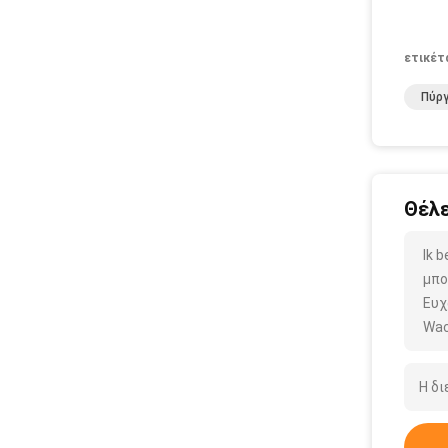
ετικέτ
Πύργ
Θέλε
Ik 
μπο
Ευχ
Wac