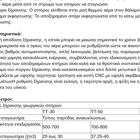
 αέρα μέσα από το στρώμα των σιτηρών να στεγνώσει.
αρα ξήρανσης: Ο σπόρος εκτίθεται στην ροή θερμού αέρα στον θάλαμο
μα εκφόρτωσης: Το αποξηραμένο σιτάρι εκφορτώνεται από το κάτω μ
τωσης.
τηριστικά:
 απόδοση ξήρανσης, η οποία μπορεί να μειώσει σημαντικά το χρόνο 
μοκρασία και ο όγκος του αέρα μπορούν να ρυθμίζονται ώστε να ικανο
ς βαθμός αυτοματοποίησης, απλή λειτουργία, βελτίωση της παραγωγικ
τικά χαμηλή κατανάλωση ενέργειας, συμβάλλοντας στην εξοικονόμηση ε
ότητα των αποξηραμένων σιτηρών είναι καλή και τα θρεπτικά συστατικά
μα του πύργου ξήρανσης είναι κατασκευασμένο από διπλό μετωπικό ζε
γάζεται με υψηλής ταχύτητας τρύπηση και κοπή CNC,με υψηλή ακρίβει
μάτωνΗ ρύθμιση ξήρανσης είναι εύλογη, η ταχύτητα αργή, η ψύξη και
τα του υλικού.
ετροι:
ς ξήρανσης γεωργικών σιτηρών
ΤΤ-30
TT-50
 στεγνωτήρα
Τύπος παρτίδας ανακυκλώσεως
κότητα επεξεργασίας
500-700
700-800
 στεγνωτήρα ((m3)
20 έως 30
37.25-40