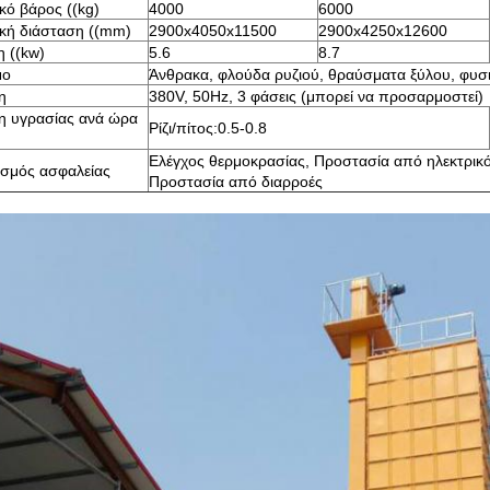
κό βάρος ((kg)
4000
6000
κή διάσταση ((mm)
2900x4050x11500
2900x4250x12600
 ((kw)
5.6
8.7
μο
Άνθρακα, φλούδα ρυζιού, θραύσματα ξύλου, φυσικ
η
380V, 50Hz, 3 φάσεις (μπορεί να προσαρμοστεί)
η υγρασίας ανά ώρα
Ρίζι/πίτος:0.5-0.8
Ελέγχος θερμοκρασίας, Προστασία από ηλεκτρι
ισμός ασφαλείας
Προστασία από διαρροές