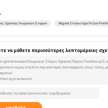
α:
ος Ξήρανσης Γεωργικών Σιτηρών
Μηχανή Στεγνωτήρα Ρυζιού Ραπίδ
τε να μάθετε περισσότερες λεπτομέρειες σχετ
ben geïnteresseerd Γεωργικός Σπόρος ξήρανση Πύργος Ραπέλου ρύζι
ρούσατε να μου στείλετε περισσότερες λεπτομέρειες όπως τύπος, μέ
αριστώ!
hten op je antwoord.
υποβολή