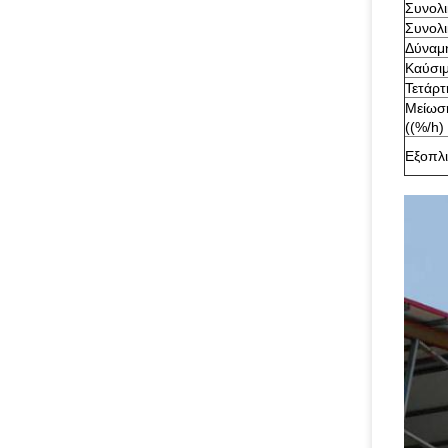
Συνολι
Συνολι
Δύναμη
Καύσι
Τετάρτ
Μείωσ
((%/h)
Εξοπλ