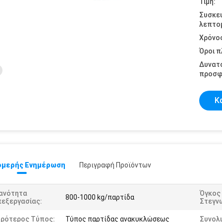
Τιμή:
Συσκε
λεπτομ
Χρόνο
Όροι 
Δυνατ
προσφ
Κ
μερής Ενημέρωση
Περιγραφή Προϊόντων
κανότητα
Όγκος
800-1000 kg/παρτίδα
πεξεργασίας:
Στεγν
ηρότερος Τύπος:
Τύπος παρτίδας ανακυκλώσεως
Συνολι