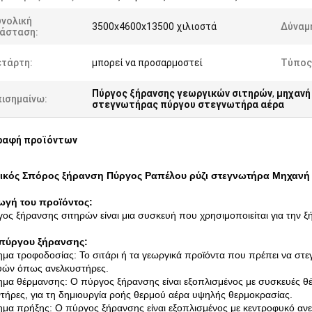
υνολική
3500x4600x13500 χιλιοστά
Δύναμ
ιάσταση:
ετάρτη:
μπορεί να προσαρμοστεί
Τύπος
Πύργος ξήρανσης γεωργικών σιτηρών
,
μηχανή
πισημαίνω:
στεγνωτήρας πύργου στεγνωτήρα αέρα
ραφή προϊόντων
ικός Σπόρος ξήρανση Πύργος Ραπέλου ρύζι στεγνωτήρα Μηχανή
ωγή του προϊόντος:
ος ξήρανσης σιτηρών είναι μια συσκευή που χρησιμοποιείται για την 
πύργου ξήρανσης:
μα τροφοδοσίας: Το σιτάρι ή τα γεωργικά προϊόντα που πρέπει να σ
υών όπως ανελκυστήρες.
μα θέρμανσης: Ο πύργος ξήρανσης είναι εξοπλισμένος με συσκευές θέρ
τήρες, για τη δημιουργία ροής θερμού αέρα υψηλής θερμοκρασίας.
μα πρήξης: Ο πύργος ξήρανσης είναι εξοπλισμένος με κεντροφυκό ανε