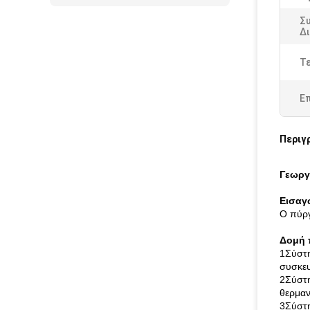
Σ
Δ
Τ
Ε
Περιγ
Γεωργ
Εισαγ
Ο πύργ
Δομή 
1Σύστη
συσκε
2Σύστη
θερμαν
3Σύστη