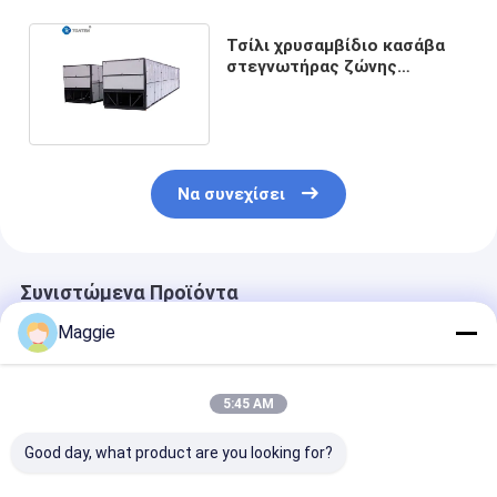
Τσίλι χρυσαμβίδιο κασάβα
στεγνωτήρας ζώνης
μεταφορέα στεγνωτήρα
Να συνεχίσει
Συνιστώμενα Προϊόντα
Maggie
Αρχική Σελίδα
Περίπου εμείς
Desktop Site
Sitemap
Πολιτική μυστικότητας
5:45 AM
Ποιότητα
Εγκατάσταση ανακύκλωσης διαλογής απορριμμάτων
Κίνα εργοστάσιο.Copyright © 2026 TONTEN MACHINERY LIMITED.
Good day, what product are you looking for?
All Rights Reserved.