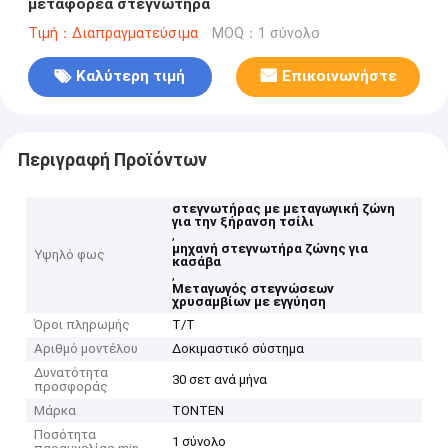
μεταφορέα στεγνωτήρα
Τιμή：Διαπραγματεύσιμα
MOQ：1 σύνολο
Καλύτερη τιμή
Επικοινωνήστε
Περιγραφή Προϊόντων
στεγνωτήρας με μεταγωγική ζώνη
για την ξήρανση τσίλι
,
μηχανή στεγνωτήρα ζώνης για
Υψηλό φως
κασάβα
,
Μεταγωγός στεγνώσεων
χρυσαμβίων με εγγύηση
Όροι πληρωμής
Τ/Τ
Αριθμό μοντέλου
Δοκιμαστικό σύστημα
Δυνατότητα
30 σετ ανά μήνα
προσφοράς
Μάρκα
TONTEN
Ποσότητα
1 σύνολο