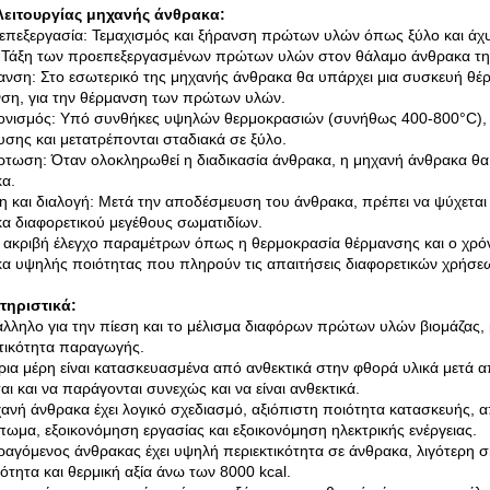
λειτουργίας μηχανής άνθρακα:
επεξεργασία: Τεμαχισμός και ξήρανση πρώτων υλών όπως ξύλο και άχυ
 Τάξη των προεπεξεργασμένων πρώτων υλών στον θάλαμο άνθρακα τη
νση: Στο εσωτερικό της μηχανής άνθρακα θα υπάρχει μια συσκευή θέρ
ση, για την θέρμανση των πρώτων υλών.
νισμός: Υπό συνθήκες υψηλών θερμοκρασιών (συνήθως 400-800°C), ο
σης και μετατρέπονται σταδιακά σε ξύλο.
τωση: Όταν ολοκληρωθεί η διαδικασία άνθρακα, η μηχανή άνθρακα θα
α.
η και διαλογή: Μετά την αποδέσμευση του άνθρακα, πρέπει να ψύχεται κα
α διαφορετικού μεγέθους σωματιδίων.
 ακριβή έλεγχο παραμέτρων όπως η θερμοκρασία θέρμανσης και ο χρόν
α υψηλής ποιότητας που πληρούν τις απαιτήσεις διαφορετικών χρήσε
τηριστικά:
άλληλο για την πίεση και το μέλισμα διαφόρων πρώτων υλών βιομάζας,
ικότητα παραγωγής.
ρια μέρη είναι κατασκευασμένα από ανθεκτικά στην φθορά υλικά μετά α
ται και να παράγονται συνεχώς και να είναι ανθεκτικά.
ανή άνθρακα έχει λογικό σχεδιασμό, αξιόπιστη ποιότητα κατασκευής, απ
ωμα, εξοικονόμηση εργασίας και εξοικονόμηση ηλεκτρικής ενέργειας.
αγόμενος άνθρακας έχει υψηλή περιεκτικότητα σε άνθρακα, λιγότερη σ
ότητα και θερμική αξία άνω των 8000 kcal.