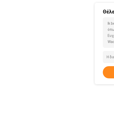
Θέλε
Ik 
όπω
Ευχ
Wac