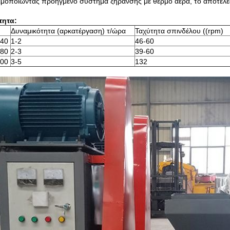
μοποιώντας προηγμένο σύστημα ξήρανσης με θερμό αέρα, το αποτέλεσμ
τητα:
Δυναμικότητα (αρκατέργαση) τ/ώρα
Ταχύτητα σπινδέλου ((rpm)
40
1-2
46-60
80
2-3
39-60
00
3-5
132