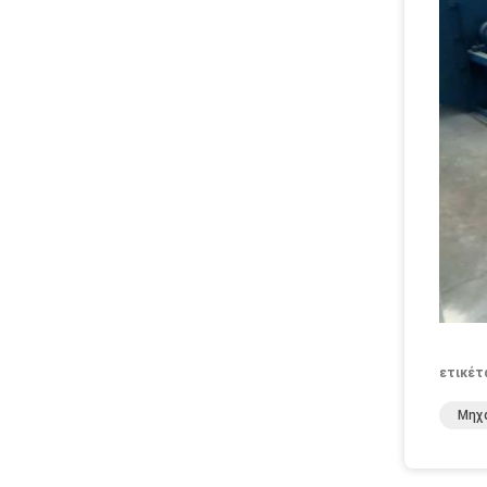
ετικέτ
Μηχ