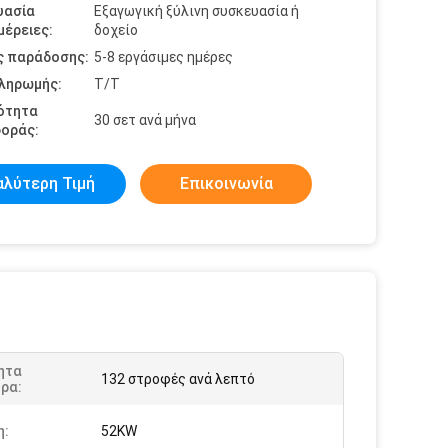
υασία
Εξαγωγική ξύλινη συσκευασία ή
έρειες:
δοχείο
ς παράδοσης:
5-8 εργάσιμες ημέρες
πληρωμής:
Τ/Τ
ότητα
30 σετ ανά μήνα
οράς:
αλύτερη Τιμή
Επικοινωνία
ητα
132 στροφές ανά λεπτό
ρα:
η:
52KW