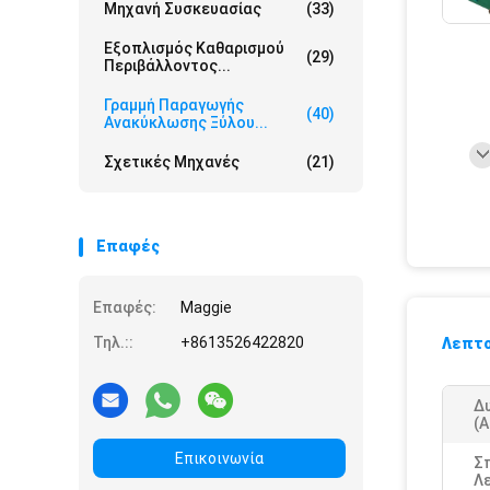
Μηχανή Συσκευασίας
(33)
Εξοπλισμός Καθαρισμού
(29)
Περιβάλλοντος...
Γραμμή Παραγωγής
(40)
Ανακύκλωσης Ξύλου...
Σχετικές Μηχανές
(21)
Επαφές
Επαφές:
Maggie
Τηλ.::
+8613526422820
Λεπτο
Δ
(α
Επικοινωνία
Σ
Λε