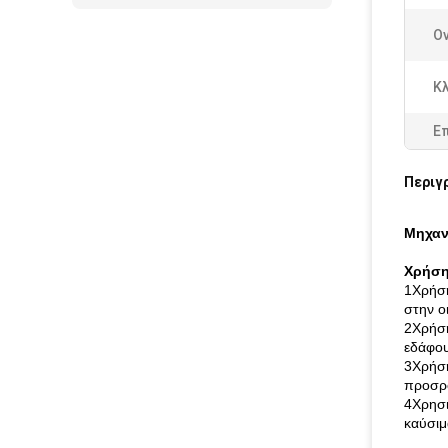
Ο
Κλ
Ε
Περιγ
Μηχαν
Χρήση
1Χρήση
στην ο
2Χρήση
εδάφου
3Χρήση
προσρό
4Χρησι
καύσιμ