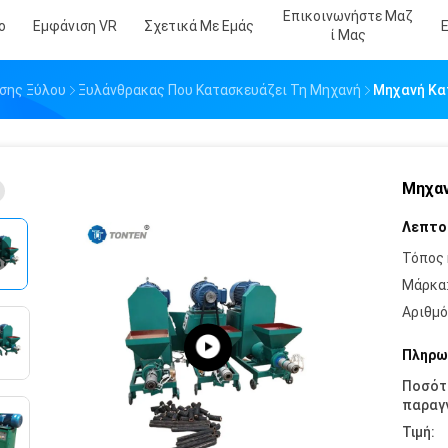
Επικοινωνήστε Μαζ
ο
Εμφάνιση VR
Σχετικά Με Εμάς
Ί Μας
σης Ξύλου
Ξυλάνθρακας Που Κατασκευάζει Τη Μηχανή
Μηχανή Κα
Μηχαν
Λεπτο
Τόπος 
Μάρκα
Αριθμό
Πληρω
Ποσότ
παραγγ
Τιμή: