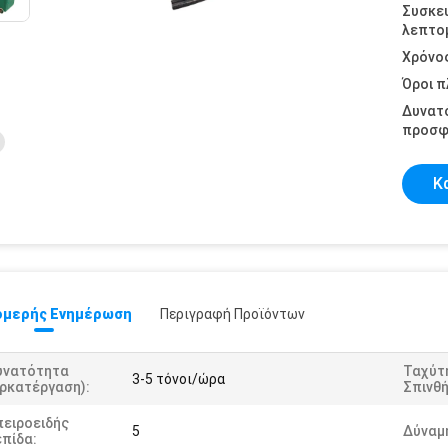
Συσκε
λεπτομ
Χρόνο
Όροι 
Δυνατ
προσφ
Κ
μερής Ενημέρωση
Περιγραφή Προϊόντων
υνατότητα
Ταχύτ
3-5 τόνοι/ώρα
ρκατέργαση):
Σπινθή
πειροειδής
5
Δύναμ
πίδα: