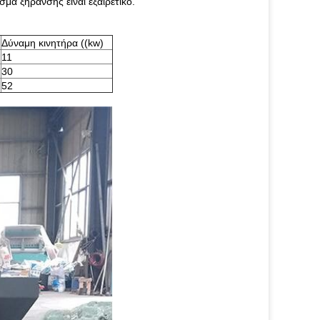
α ξήρανσης είναι εξαιρετικό.
Δύναμη κινητήρα ((kw)
11
30
52