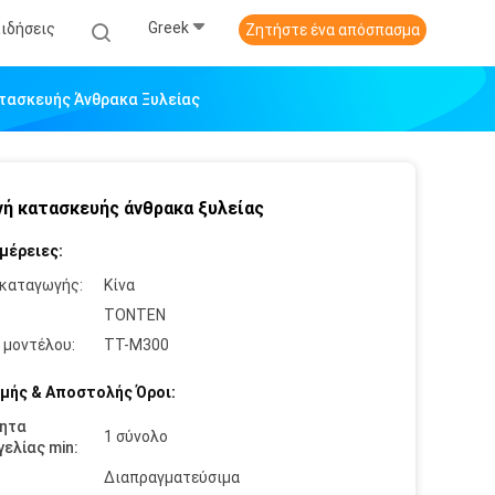
Greek
Ειδήσεις
Ζητήστε ένα απόσπασμα
τασκευής Άνθρακα Ξυλείας
ή κατασκευής άνθρακα ξυλείας
μέρειες:
καταγωγής:
Κίνα
:
TONTEN
 μοντέλου:
ΤΤ-M300
μής & Αποστολής Όροι:
ητα
1 σύνολο
ελίας min:
Διαπραγματεύσιμα