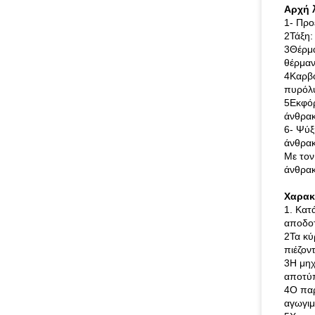
Αρχή 
1- Προ
2Τάξη:
3Θέρμα
θέρμαν
4Καρβο
πυρόλυ
5Εκφόρ
άνθρακ
6- Ψύξ
άνθρακ
Με τον
άνθρακ
Χαρακ
1. Κατ
αποδοτ
2Τα κύ
πιέζον
3Η μηχ
αποτύπ
4Ο παρ
αγωγιμ