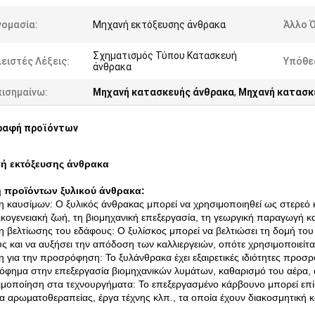
νομασία:
Μηχανή εκτόξευσης άνθρακα
Άλλο 
Σχηματισμός Τύπου Κατασκευή
ειστές Λέξεις:
Υπόθε
άνθρακα
πισημαίνω:
Μηχανή κατασκευής άνθρακα
,
Μηχανή κατασκ
ραφή προϊόντων
ή εκτόξευσης άνθρακα
 προϊόντων ξυλικού άνθρακα:
 καυσίμων: Ο ξυλικός άνθρακας μπορεί να χρησιμοποιηθεί ως στερεό 
ικογενειακή ζωή, τη βιομηχανική επεξεργασία, τη γεωργική παραγωγή κα
 βελτίωσης του εδάφους: Ο ξυλίσκος μπορεί να βελτιώσει τη δομή του 
ς και να αυξήσει την απόδοση των καλλιεργειών, οπότε χρησιμοποιείτα
 για την προσρόφηση: Το ξυλάνθρακα έχει εξαιρετικές ιδιότητες προσ
φημα στην επεξεργασία βιομηχανικών λυμάτων, καθαρισμό του αέρα, α
μοποίηση στα τεχνουργήματα: Το επεξεργασμένο κάρβουνο μπορεί επί
α αρωματοθεραπείας, έργα τέχνης κλπ., τα οποία έχουν διακοσμητική κα