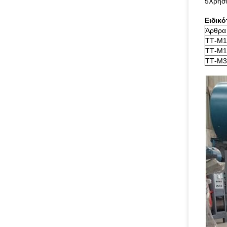
5Χρησι
Ειδικό
Άρθρα
ΤΤ-M1
ΤΤ-M1
ΤΤ-M3