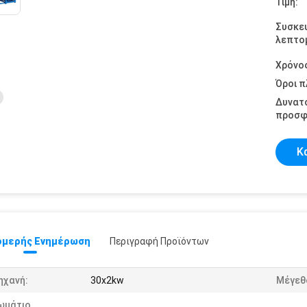
Τιμή:
Συσκε
λεπτομ
Χρόνο
Όροι 
Δυνατ
προσφ
Κ
μερής Ενημέρωση
Περιγραφή Προϊόντων
ηχανή:
30x2kw
Μέγεθ
ωμάτιο