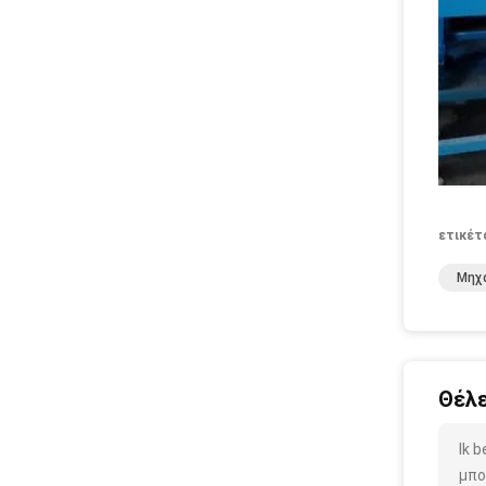
ετικέτ
Μηχα
Θέλε
Ik 
μπο