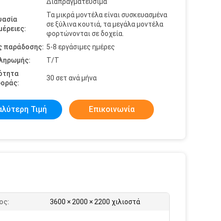
Διαπραγματεύσιμα
Τα μικρά μοντέλα είναι συσκευασμένα
υασία
σε ξύλινα κουτιά, τα μεγάλα μοντέλα
έρειες:
φορτώνονται σε δοχεία.
ς παράδοσης:
5-8 εργάσιμες ημέρες
πληρωμής:
Τ/Τ
ότητα
30 σετ ανά μήνα
οράς:
αλύτερη Τιμή
Επικοινωνία
ος:
3600 × 2000 × 2200 χιλιοστά