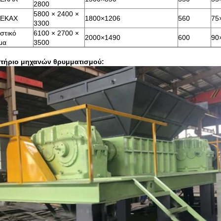
2800
5800 × 2400 ×
ο ΕΚΑΧ
1800×1206
560
75
3300
στικό
6100 × 2700 ×
2000×1490
600
90
μα
3500
τήριο μηχανών θρυμματισμού: