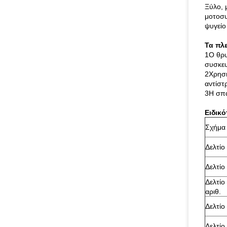
Ξύλο, 
μοτοσυ
ψυγείο
Τα πλ
1Ο θρυ
συσκευ
2Χρησι
αντίστ
3Η σπα
Ειδικό
Σχήμα
Δελτί
Δελτί
Δελτί
αριθ.
Δελτί
Δελτί