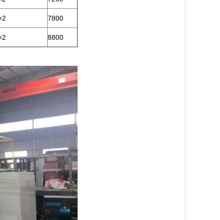
×2
7800
×2
8800