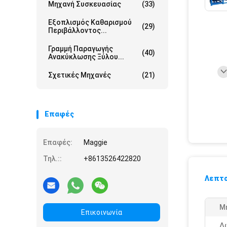
Μηχανή Συσκευασίας
(33)
Εξοπλισμός Καθαρισμού
(29)
Περιβάλλοντος...
Γραμμή Παραγωγής
(40)
Ανακύκλωσης Ξύλου...
Σχετικές Μηχανές
(21)
Επαφές
Επαφές:
Maggie
Τηλ.::
+8613526422820
Λεπτο
Μ
Επικοινωνία
Δ