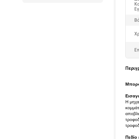
Κ
Ε
Β
Χ
Ε
Περιγ
Μπορο
Εισαγ
Η μηχα
κομμάτ
αποβλή
τροφοδ
τροφοδ
Πεδίο