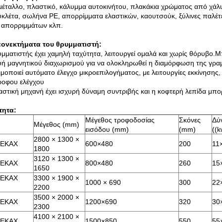
μέταλλο, πλαστικό, κάλυμμα αυτοκινήτου, πλακάκια χρώματος από χάλυ
κλέτα, σωλήνα PE, απορρίμματα ελαστικών, καουτσούκ, ξύλινες παλέτε
 απορριμμάτων κλπ.
εονεκτήματα του θρυμματιστή:
μματιστής έχει χαμηλή ταχύτητα, λειτουργεί ομαλά και χωρίς θόρυβο.Μ
ή μαγνητικού διαχωρισμού για να ολοκληρωθεί η διαμόρφωση της γρ
μοποιεί αυτόματο έλεγχο μικροεπιλογήματος, με λειτουργίες εκκίνησ
ροφου ελέγχου
στική μηχανή έχει ισχυρή δύναμη συντριβής και η κοφτερή λεπίδα μπορ
τητα:
Μέγεθος τροφοδοσίας
Σκόνες
Δύ
Μέγεθος (mm)
εισόδου (mm)
(mm)
((k
2800 × 1300 ×
ο ΕΚΑΧ
600×480
200
11
1800
3120 × 1300 ×
ο ΕΚΑΧ
800×480
260
15
1650
ο ΕΚΑΧ
3300 × 1900 ×
1000 × 690
300
22
2200
3500 × 2000 ×
ο ΕΚΑΧ
1200×690
320
30
2300
4100 × 2100 ×
ο ΕΚΑΧ
1500×850
550
55