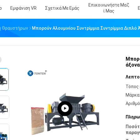
Επικοινωνήστε Μαζ
ο
Εμφάνιση VR
Σχετικά Με Εμάς
Ί Μας
ή Θραυστήρων
Μπορούν Αλουμινίου Συντρίμμια Συντρίμμια Διπλό 
Μπορο
άξονα
Λεπτο
Τόπος 
Μάρκα
Αριθμό
Πληρω
Ποσότ
παραγγ