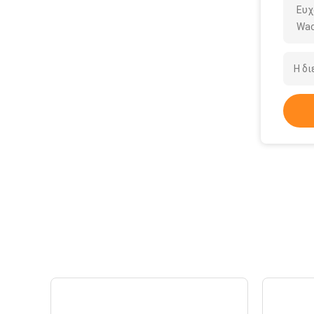
Ευχ
Wac