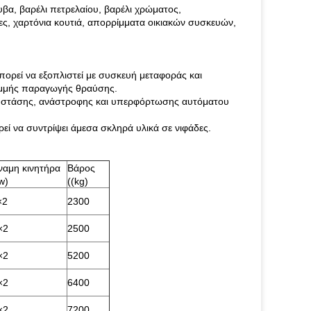
βα, βαρέλι πετρελαίου, βαρέλι χρώματος,
ς, χαρτόνια κουτιά, απορρίμματα οικιακών συσκευών,
πορεί να εξοπλιστεί με συσκευή μεταφοράς και
αμμής παραγωγής θραύσης.
ης, στάσης, ανάστροφης και υπερφόρτωσης αυτόματου
εί να συντρίψει άμεσα σκληρά υλικά σε νιφάδες.
ναμη κινητήρα
Βάρος
w)
((kg)
×2
2300
×2
2500
×2
5200
×2
6400
×2
7200