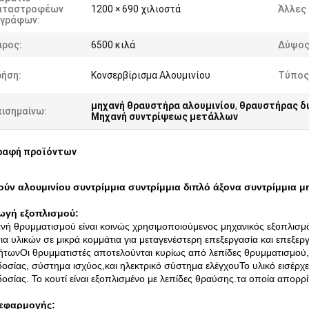
αταστροφέων
1200 × 690 χιλιοστά
Άλλες 
γγράφων:
άρος:
6500 κιλά
Δύψος
ρήση:
Κονσερβίρισμα Αλουμινίου
Τύπος
μηχανή θραυστήρα αλουμινίου
,
θραυστήρας δ
πισημαίνω:
Μηχανή συντρίψεως μετάλλων
ραφή προϊόντων
ύν αλουμινίου συντρίμμια συντρίμμια διπλό άξονα συντρίμμια 
ωγή εξοπλισμού:
νή θρυμματισμού είναι κοινώς χρησιμοποιούμενος μηχανικός εξοπλισμός
ια υλικών σε μικρά κομμάτια για μεταγενέστερη επεξεργασία και επεξ
τωνΟι θρυμματιστές αποτελούνται κυρίως από λεπίδες θρυμματισμού,
οσίας, σύστημα ισχύος,και ηλεκτρικό σύστημα ελέγχουΤο υλικό εισέρχ
οσίας. Το κουτί είναι εξοπλισμένο με λεπίδες θραύσης.τα οποία απορρί
 εφαρμογής: