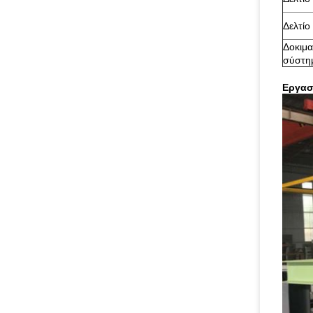
Δελτί
Δοκιμα
σύστη
Εργασ