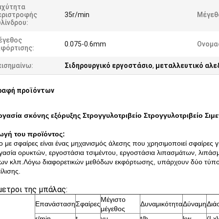
αχύτητα
εριστροφής
35r/min
Μέγεθο
λίνδρου:
έγεθος
0.075-0.6mm
Ονομα
κφόρτισης:
πισημαίνω:
Σιδηρουργικό εργοστάσιο
,
μεταλλευτικό αλ
ραφή προϊόντων
ργασία σκόνης εξόρυξης Στρογγυλοτριβείο Στρογγυλοτριβείο Σιμε
ωγή του προϊόντος:
ο με σφαίρες είναι ένας μηχανισμός άλεσης που χρησιμοποιεί σφαίρες γι
γασία ορυκτών, εργοστάσια τσιμέντου, εργοστάσια λιπασμάτων, λιπάσμ
ων κλπ.Λόγω διαφορετικών μεθόδων εκφόρτωσης, υπάρχουν δύο τύποι
ίλισης.
ετροι της μπάλας:
Μέγιστο
Επανάσταση
Σφαίρες
Δυναμικότητα
Δύναμη
Διά
μέγεθος
r/min
t
χμ
t/h
kw
(Lx