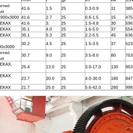
στικό
41.6
1.5
25
0.3-0.9
11
385
μα
900x3000
41.6
2.7
25
0.6-1.5
15
475
ο ΕΚΑΧ
41.6
3.
25
1.5-4.8
30
596
ο ΕΚΑΧ
35.1
4.0
25
1.6-5.0
37
554
ο ΕΚΑΧ
35.1
5.3
25
2.2-5.5
45
636
30.2
4.5
25
1.5-3.5
37
523
0x3000
στικό
30.7
9.0
25
3.5-8.0
80
753
μα
 ΕΚΑΧ,
25.4
13.0
25
3.0-17.0
130
953
 ΕΚΑΧ,
23.7
20.0
25
4.0-30.0
180
847
ο ΕΚΑΧ
21.7
25.0
25
5.6-42.0
280
998