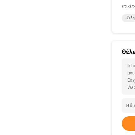
ετικέτ
Σιδη
Θέλε
Ik 
μου
Ευχ
Wac