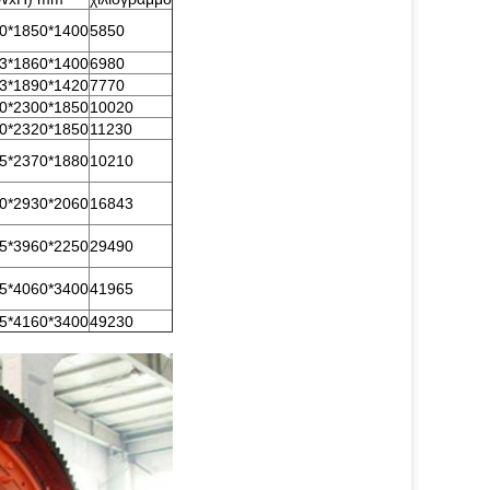
0*1850*1400
5850
3*1860*1400
6980
3*1890*1420
7770
0*2300*1850
10020
0*2320*1850
11230
5*2370*1880
10210
0*2930*2060
16843
5*3960*2250
29490
5*4060*3400
41965
5*4160*3400
49230