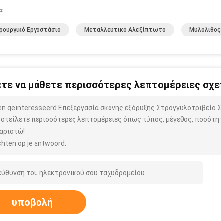
α:
ρουργικό Εργοστάσιο
Μεταλλευτικό Αλεξίπτωτο
Μυλόλιθος
τε να μάθετε περισσότερες λεπτομέρειες σχετ
ben geïnteresseerd Επεξεργασία σκόνης εξόρυξης Στρογγυλοτριβείο 
 στείλετε περισσότερες λεπτομέρειες όπως τύπος, μέγεθος, ποσότητα
αριστώ!
hten op je antwoord.
υποβολή