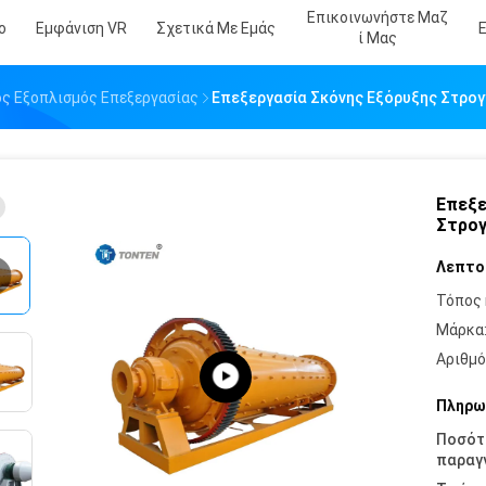
Επικοινωνήστε Μαζ
ο
Εμφάνιση VR
Σχετικά Με Εμάς
Ί Μας
ς Εξοπλισμός Επεξεργασίας
Επεξεργασία Σκόνης Εξόρυξης Στρογγ
Επεξε
Στρογ
Λεπτο
Τόπος 
Μάρκα
Αριθμό
Πληρω
Ποσότ
παραγγ