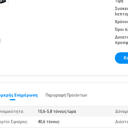
Τιμή:
Συσκε
λεπτομ
Χρόνο
Όροι 
Δυνατ
προσφ
Κ
μερής Ενημέρωση
Περιγραφή Προϊόντων
υναμικότητα:
10,6-5,8 τόνους/ώρα
Δύναμ
ορτίο Σφαίρας:
40,6 τόνους
Διάστ