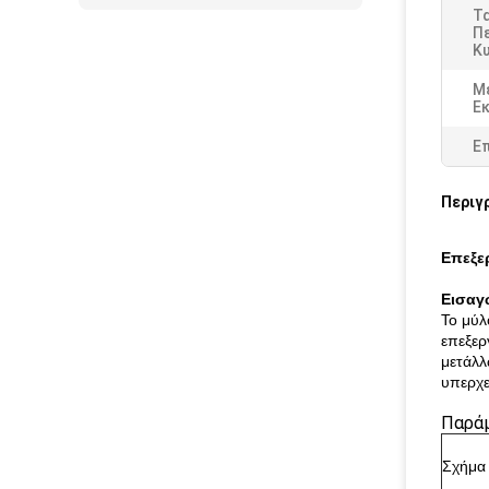
Τ
Π
Κυ
Μ
Ε
Ε
Περιγ
Επεξε
Εισαγ
Το μύλ
επεξερ
μετάλλ
υπερχε
Παράμ
Σχήμα