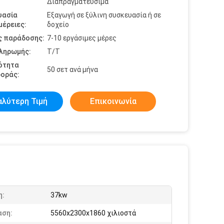
Διαπραγματεύσιμα
υασία
Εξαγωγή σε ξύλινη συσκευασία ή σε
έρειες:
δοχείο
ς παράδοσης:
7-10 εργάσιμες μέρες
πληρωμής:
Τ/Τ
ότητα
50 σετ ανά μήνα
οράς:
αλύτερη Τιμή
Επικοινωνία
η:
37kw
αση:
5560x2300x1860 χιλιοστά