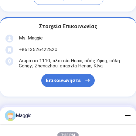
Στοιχεία Επικοινωνίας
Ms. Maggie
+8613526422820
Δωμάτιο 1110, πλατεία Huaxi, οδός Zijing, πόλη
Gongyi, Zhengzhou, επαρχία Henan, Κίνα
Επικοινωνήστε
Αποκτήστε Την Καλύτερη Τιμή Για
Maggie
Εμπορικός ψυγείο ψυγείο
7:33 PM