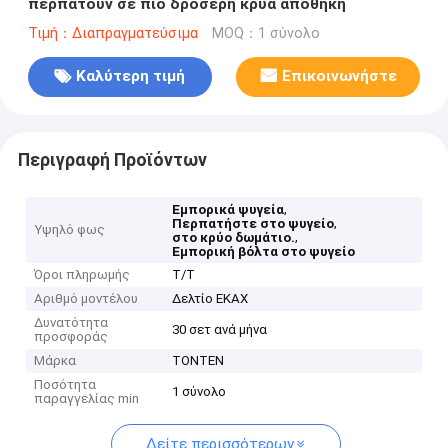
περπατούν σε πιο δροσερή κρύα αποθήκη
Τιμή：Διαπραγματεύσιμα
MOQ：1 σύνολο
Καλύτερη τιμή
Επικοινωνήστε
Περιγραφή Προϊόντων
,
Εμπορικά ψυγεία
,
Περπατήστε στο ψυγείο
Υψηλό φως
,
στο κρύο δωμάτιο.
Εμπορική βόλτα στο ψυγείο
Όροι πληρωμής
Τ/Τ
Αριθμό μοντέλου
Δελτίο ΕΚΑΧ
Δυνατότητα
30 σετ ανά μήνα
προσφοράς
Μάρκα
TONTEN
Ποσότητα
1 σύνολο
παραγγελίας min
Δείτε περισσότερων