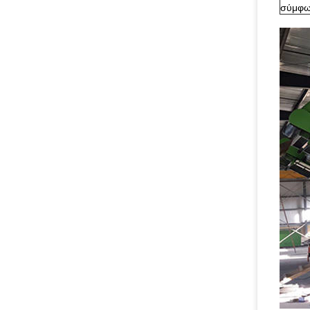
σύμφων