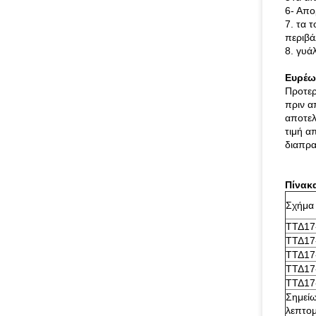
6- Απο
7. τα 
περιβά
8. γυά
Ευρέω
Προτερ
πριν α
αποτελ
τιμή α
διαπρα
Πίνακ
Σχήμα
ΤΤΔ17
ΤΤΔ17
ΤΤΔ17
ΤΤΔ17
ΤΤΔ17
Σημείω
λεπτομ