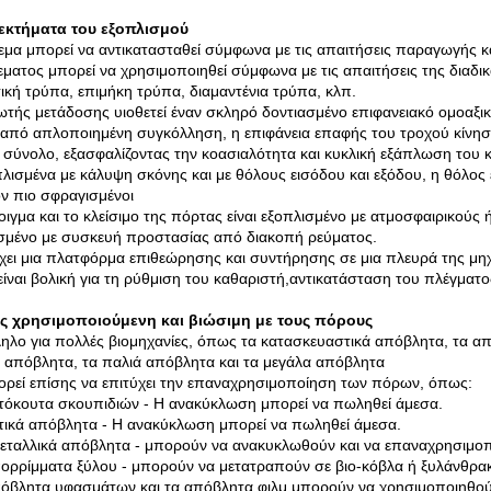
εκτήματα του εξοπλισμού
εμα μπορεί να αντικατασταθεί σύμφωνα με τις απαιτήσεις παραγωγής και
εματος μπορεί να χρησιμοποιηθεί σύμφωνα με τις απαιτήσεις της διαδι
τική τρύπα, επιμήκη τρύπα, διαμαντένια τρύπα, κλπ.
ωτής μετάδοσης υιοθετεί έναν σκληρό δοντιασμένο επιφανειακό ομοαξικό
από απλοποιημένη συγκόλληση, η επιφάνεια επαφής του τροχού κίνηση
 σύνολο, εξασφαλίζοντας την κοασιαλότητα και κυκλική εξάπλωση του 
πλισμένα με κάλυψη σκόνης και με θόλους εισόδου και εξόδου, η θόλος 
ν πιο σφραγισμένοι
οιγμα και το κλείσιμο της πόρτας είναι εξοπλισμένο με ατμοσφαιρικούς
σμένο με συσκευή προστασίας από διακοπή ρεύματος.
ει μια πλατφόρμα επιθεώρησης και συντήρησης σε μια πλευρά της μηχ
είναι βολική για τη ρύθμιση του καθαριστή,αντικατάσταση του πλέγματο
ς χρησιμοποιούμενη και βιώσιμη με τους πόρους
ηλο για πολλές βιομηχανίες, όπως τα κατασκευαστικά απόβλητα, τα α
ά απόβλητα, τα παλιά απόβλητα και τα μεγάλα απόβλητα
ορεί επίσης να επιτύχει την επαναχρησιμοποίηση των πόρων, όπως:
τόκουτα σκουπιδιών - Η ανακύκλωση μπορεί να πωληθεί άμεσα.
ικά απόβλητα - Η ανακύκλωση μπορεί να πωληθεί άμεσα.
μεταλλικά απόβλητα - μπορούν να ανακυκλωθούν και να επαναχρησιμο
ορρίμματα ξύλου - μπορούν να μετατραπούν σε βιο-κόβλα ή ξυλάνθρα
όβλητα υφασμάτων και τα απόβλητα φιλμ μπορούν να χρησιμοποιηθού