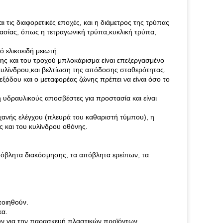
 τις διαφορετικές εποχές, και η διάμετρος της τρύπας
κασίας, όπως η τετραγωνική τρύπα,κυκλική τρύπα,
 ελικοειδή μειωτή.
ς και του τροχού μπλοκάρισμα είναι επεξεργασμένο
κυλίνδρου,και βελτίωση της απόδοσης σταθερότητας.
εξόδου και ο μεταφορέας ζώνης πρέπει να είναι όσο το
 ή υδραυλικούς αποσβέστες για προστασία και είναι
ανής ελέγχου (πλευρά του καθαριστή τύμπου), η
ς και του κυλίνδρου οθόνης.
πόβλητα διακόσμησης, τα απόβλητα ερείπων, τα
ποιηθούν.
κα.
ν για την παρασκευή πλαστικών προϊόντων.