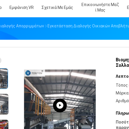
Επικοινωνήστε Μαζ
ο
Εμφάνιση VR
Σχετικά Με Εμάς
Ί Μας
ιαλογής Απορριμμάτων
Εγκατάσταση Διαλογής Οικιακών Αποβλήτ
Βιομη
Συλλο
Λεπτο
Τόπος 
Μάρκα
Αριθμό
Πληρω
Ποσότ
παραγγ