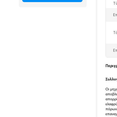
Τ
Ε
Τ
Ε
Περιγ
Συλλο
Οι μηχ
αποβλή
απορρί
ελαφρύ
πόρων,
επανα