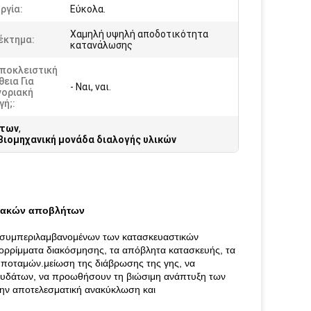
ργία:
Εύκολα.
Χαμηλή υψηλή αποδοτικότητα
έκτημα:
κατανάλωσης
Αποκλειστική
εια Για
- Ναι, ναι.
νοριακή
ή;:
ήτων
,
Βιομηχανική μονάδα διαλογής υλικών
κιακών αποβλήτων
, συμπεριλαμβανομένων των κατασκευαστικών
απορρίμματα διακόσμησης, τα απόβλητα κατασκευής, τα
ποταμών.μείωση της διάβρωσης της γης, να
 υδάτων, να προωθήσουν τη βιώσιμη ανάπτυξη των
την αποτελεσματική ανακύκλωση και