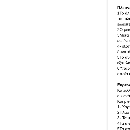
Πλεον
1Το άλ
του άλ
ελλειπ
2Ο μει
3Μετά 
ως ένα
4- εξο
δυνατό
5Το άν
εξοπλι
6Υπάρχ
οποία 
Ευρέω
Κατάλλ
οικιακ
Και μπ
1- Χαρ
2Πλαστ
3- Τα 
4Τα απ
5Τα απ