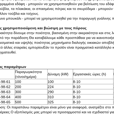
ρριμμένα εδάφη - μπορούν να χρησιμοποιηθούν για βελτίωση του εδάφ
τούβλα, τα πλακάκια, οι σπασμένες πέτρες και το σκυρόδεμα - μπορούν
λλον τούβλα και τοίχους.
λινο μπουκάλι - μπορεί να χρησιμοποιηθεί για την παραγωγή γυάλινης 
ς χρησιμοποιούμενη και βιώσιμη με τους πόρους
αιότητα δίνουμε στην ποιότητα, βασισμένη στην ακεραιότητα και στις λο
πό την παράδοση.Θα καταβάλουμε κάθε προσπάθεια για να ικανοποιήσ
εσματικά και υψηλής ποιότητας μηχανήματα διαλογής οικιακών αποβ
πό άλλες εταιρείες εμπορίουΕάν το προϊόν είναι πραγματικά κατάλληλο κ
γματευθεί.
ας παραμέτρων
Παραγωγικότητα
Δύναμη (kW)
Εργασιακές ώρες (h)
(τόνοι/ημέρα)
-98-61
100
100
8-10
-98-62
200
224
8-10
-98-63
300
290
8-10
-98-64
400
310
8-10
-98-65
500
325
8-10
ση: Οι παραπάνω παραμέτροι είναι μόνο για αναφορά, ανατρέξτε στο π
έρειες.Ο εξοπλισμός μας μπορεί να προσαρμοστεί και να σχεδιαστεί γ