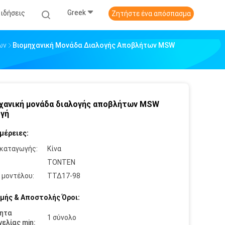
Greek
Ειδήσεις
Ζητήστε ένα απόσπασμα
ων
Βιομηχανική Μονάδα Διαλογής Αποβλήτων MSW
χανική μονάδα διαλογής αποβλήτων MSW
γή
μέρειες:
καταγωγής:
Κίνα
:
TONTEN
 μοντέλου:
ΤΤΔ17-98
μής & Αποστολής Όροι:
ητα
1 σύνολο
ελίας min: