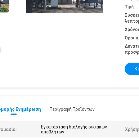
Τιμή:
Συσκε
λεπτομ
Χρόνο
Όροι 
Δυνατ
προσφ
Κ
μερής Ενημέρωση
Περιγραφή Προϊόντων
Εγκατάσταση διαλογής οικιακών
νομασία:
Χρήση
αποβλήτων