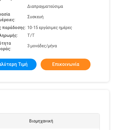
Διαπραγματεύσιμα
υασία
Συσκευή
έρειες:
ς παράδοσης:
10-15 εργάσιμες ημέρες
πληρωμής:
Τ/Τ
ότητα
3 μονάδες/μήνα
οράς:
αλύτερη Τιμή
Επικοινωνία
:
Βιομηχανική