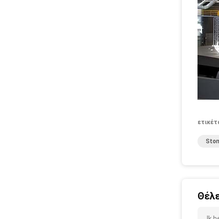
ετικέτ
Ston
Θέλε
Ik 