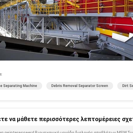
α:
e Separating Machine
Debris Removal Separator Screen
Dirt S
τε να μάθετε περισσότερες λεπτομέρειες σχετ
ben geïnteresseerd Βιομηχανική μονάδα διαλογής αποβλήτων MSW Συ