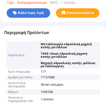
Τιμή：Διαπραγματεύσιμα
MOQ：1 σύνολο
Καλύτερη τιμή
Επικοινωνήστε
Περιγραφή Προϊόντων
Μεταλλουργία υδραυλική μηχανή
κοπής μετάλλων
,
1000 τόνων υδραυλική μηχανή
Υψηλό φως
κοπής μετάλλων
,
Μηχανή υδραυλικής κοπής φύλλων
μεταλλουργίας
Όροι πληρωμής
Τ/Τ
Αριθμό μοντέλου
ΤΤ-G1000
Δυνατότητα
50 σετ ανά μήνα
προσφοράς
Μάρκα
TONTEN
Ποσότητα
1 σύνολο
παραγγελίας min