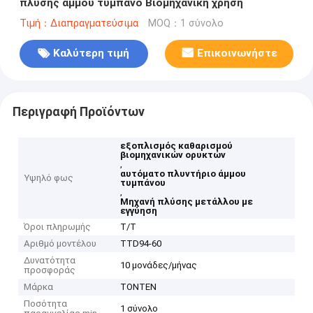
πλύσης άμμου τύμπανο Βιομηχανική χρήση
Τιμή：Διαπραγματεύσιμα
MOQ：1 σύνολο
Καλύτερη τιμή
Επικοινωνήστε
Περιγραφή Προϊόντων
εξοπλισμός καθαρισμού
βιομηχανικών ορυκτών
,
αυτόματο πλυντήριο άμμου
Υψηλό φως
τυμπάνου
,
Μηχανή πλύσης μετάλλου με
εγγύηση
Όροι πληρωμής
Τ/Τ
Αριθμό μοντέλου
ΤΤD94-60
Δυνατότητα
10 μονάδες/μήνας
προσφοράς
Μάρκα
TONTEN
Ποσότητα
1 σύνολο