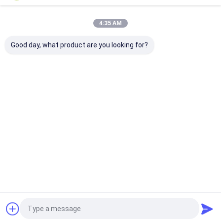
Πλήρως αυτόματη 44kw
4:35 AM
σπαστική κυλίνδρων για
διάφορα βιομηχανικά
Good day, what product are you looking for?
Να συνεχίσει
Συνιστώμενα Προϊόντα
Αρχική Σελίδα
Περίπου εμείς
Desktop Site
Sitemap
Πολιτική μυστικότητας
Ποιότητα
Εγκατάσταση ανακύκλωσης διαλογής απορριμμάτων
Κίνα εργοστάσιο.Copyright © 2026 TONTEN MACHINERY LIMITED.
All Rights Reserved.