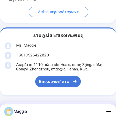
παραγγελίας min
Δείτε περισσότερων
Στοιχεία Επικοινωνίας
Ms. Maggie
+8613526422820
Δωμάτιο 1110, πλατεία Huaxi, οδός Zijing, πόλη
Gongyi, Zhengzhou, επαρχία Henan, Κίνα
Επικοινωνήστε
Αποκτήστε Την Καλύτερη Τιμή Για
Maggie