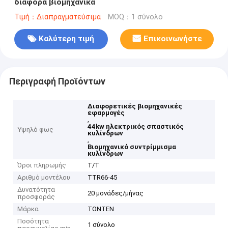
διάφορα βιομηχανικά
Τιμή：Διαπραγματεύσιμα
MOQ：1 σύνολο
Καλύτερη τιμή
Επικοινωνήστε
Περιγραφή Προϊόντων
Διαφορετικές βιομηχανικές
εφαρμογές
,
44kw ηλεκτρικός σπαστικός
Υψηλό φως
κυλίνδρων
,
Βιομηχανικό συντρίμμισμα
κυλίνδρων
Όροι πληρωμής
Τ/Τ
Αριθμό μοντέλου
TTR66-45
Δυνατότητα
20 μονάδες/μήνας
προσφοράς
Μάρκα
TONTEN
Ποσότητα
1 σύνολο