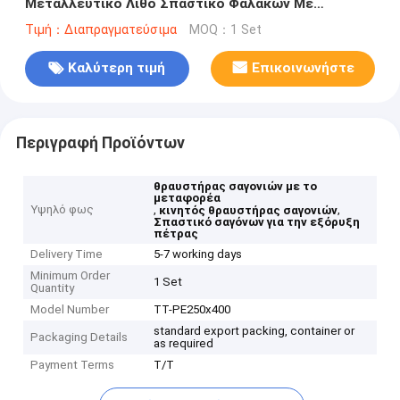
Μεταλλευτικό Λίθο Σπαστικό Φαλάκων Με
Μεταγωγικό
Τιμή：Διαπραγματεύσιμα
MOQ：1 Set
Καλύτερη τιμή
Επικοινωνήστε
Περιγραφή Προϊόντων
θραυστήρας σαγονιών με το
μεταφορέα
Υψηλό φως
,
,
κινητός θραυστήρας σαγονιών
Σπαστικό σαγόνων για την εξόρυξη
πέτρας
Delivery Time
5-7 working days
Minimum Order
1 Set
Quantity
Model Number
TT-PE250x400
standard export packing, container or
Packaging Details
as required
Payment Terms
T/T