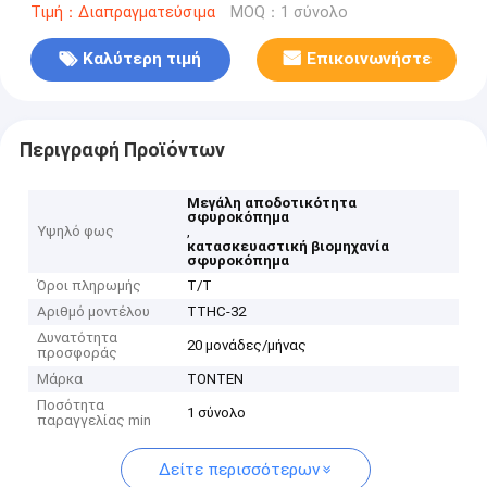
Τιμή：Διαπραγματεύσιμα
MOQ：1 σύνολο
Καλύτερη τιμή
Επικοινωνήστε
Περιγραφή Προϊόντων
Μεγάλη αποδοτικότητα
σφυροκόπημα
Υψηλό φως
,
κατασκευαστική βιομηχανία
σφυροκόπημα
Όροι πληρωμής
Τ/Τ
Αριθμό μοντέλου
TTHC-32
Δυνατότητα
20 μονάδες/μήνας
προσφοράς
Μάρκα
TONTEN
Ποσότητα
1 σύνολο
παραγγελίας min
Δείτε περισσότερων