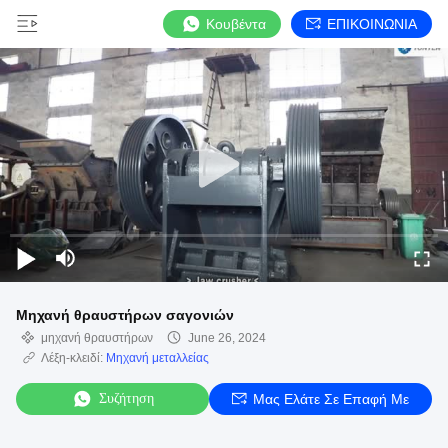
Κουβέντα
ΕΠΙΚΟΙΝΩΝΙΑ
Μηχανή θραυστήρων σαγονιών
μηχανή θραυστήρων
June 26, 2024
Λέξη-κλειδί:
Μηχανή μεταλλείας
Συζήτηση
Μας Ελάτε Σε Επαφή Με