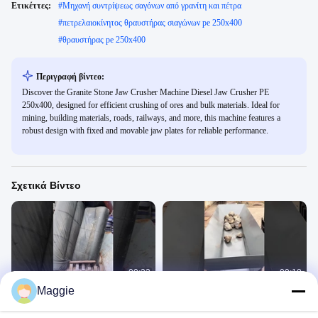
Ετικέττες:
#
Μηχανή συντρίψεως σαγόνων από γρανίτη και πέτρα
#
πετρελαιοκίνητος θραυστήρας σιαγώνων pe 250x400
#
θραυστήρας pe 250x400
Περιγραφή βίντεο:
Discover the Granite Stone Jaw Crusher Machine Diesel Jaw Crusher PE
250x400, designed for efficient crushing of ores and bulk materials. Ideal for
mining, building materials, roads, railways, and more, this machine features a
robust design with fixed and movable jaw plates for reliable performance.
Σχετικά Βίντεο
00:23
00:18
Maggie
μηχανή καταστροφέων εγγράφων
Μηχανή συντρίψεως σφυροκόπησης
Μηχανή Θραυστήρων
Μηχανή Θραυστήρων