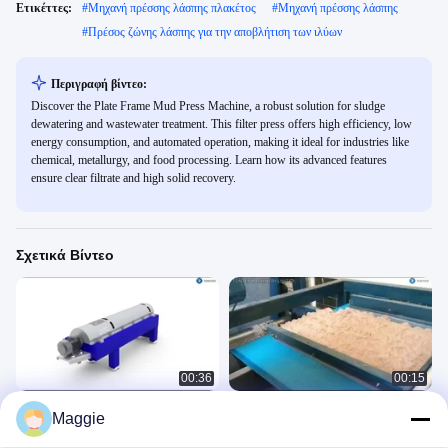
Ετικέττες:
#
Μηχανή πρέσσης λάσπης πλακέτος
#
Μηχανή πρέσσης λάσπης
#
Πρέσος ζώνης λάσπης για την αποβλήτιση των ιλύων
Περιγραφή βίντεο:
Discover the Plate Frame Mud Press Machine, a robust solution for sludge
dewatering and wastewater treatment. This filter press offers high efficiency, low
energy consumption, and automated operation, making it ideal for industries like
chemical, metallurgy, and food processing. Learn how its advanced features
ensure clear filtrate and high solid recovery.
Σχετικά Βίντεο
00:36
00:15
Μηχανή φυγοκέντρωσης αποβλήτων
μηχανή Τύπου φίλτρων ζωνών
Maggie
Εξοπλισμός Καθαρισμού
Εξοπλισμός Καθαρισμού
Περιβάλλοντος
Περιβάλλοντος