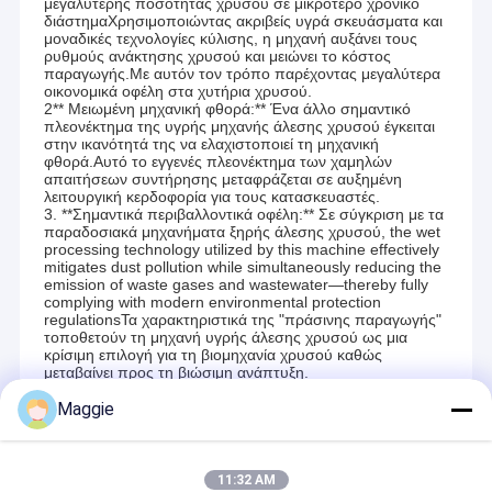
μεγαλύτερης ποσότητας χρυσού σε μικρότερο χρονικό
διάστημαΧρησιμοποιώντας ακριβείς υγρά σκευάσματα και
μοναδικές τεχνολογίες κύλισης, η μηχανή αυξάνει τους
ρυθμούς ανάκτησης χρυσού και μειώνει το κόστος
παραγωγής.Με αυτόν τον τρόπο παρέχοντας μεγαλύτερα
οικονομικά οφέλη στα χυτήρια χρυσού.
2** Μειωμένη μηχανική φθορά:** Ένα άλλο σημαντικό
πλεονέκτημα της υγρής μηχανής άλεσης χρυσού έγκειται
στην ικανότητά της να ελαχιστοποιεί τη μηχανική
φθορά.Αυτό το εγγενές πλεονέκτημα των χαμηλών
απαιτήσεων συντήρησης μεταφράζεται σε αυξημένη
λειτουργική κερδοφορία για τους κατασκευαστές.
3. **Σημαντικά περιβαλλοντικά οφέλη:** Σε σύγκριση με τα
παραδοσιακά μηχανήματα ξηρής άλεσης χρυσού, the wet
processing technology utilized by this machine effectively
mitigates dust pollution while simultaneously reducing the
emission of waste gases and wastewater—thereby fully
complying with modern environmental protection
regulationsΤα χαρακτηριστικά της "πράσινης παραγωγής"
τοποθετούν τη μηχανή υγρής άλεσης χρυσού ως μια
κρίσιμη επιλογή για τη βιομηχανία χρυσού καθώς
μεταβαίνει προς τη βιώσιμη ανάπτυξη.
Maggie
Recommended Products
11:32 AM