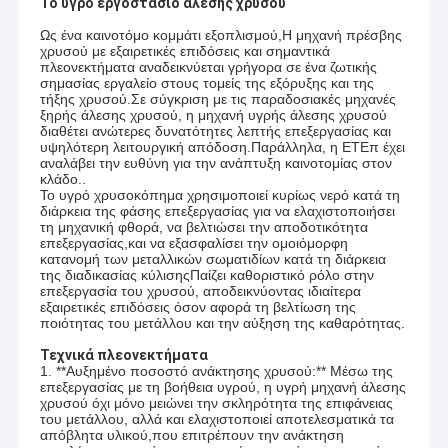
Το υγρό εργοστάσιο άλεσης χρυσού
Ως ένα καινοτόμο κομμάτι εξοπλισμού,Η μηχανή πρέσβης
χρυσού με εξαιρετικές επιδόσεις και σημαντικά
πλεονεκτήματα αναδεικνύεται γρήγορα σε ένα ζωτικής
σημασίας εργαλείο στους τομείς της εξόρυξης και της
τήξης χρυσού.Σε σύγκριση με τις παραδοσιακές μηχανές
ξηρής άλεσης χρυσού, η μηχανή υγρής άλεσης χρυσού
διαθέτει ανώτερες δυνατότητες λεπτής επεξεργασίας και
υψηλότερη λειτουργική απόδοση.Παράλληλα, η ΕΤΕπ έχει
αναλάβει την ευθύνη για την ανάπτυξη καινοτομίας στον
κλάδο..
Το υγρό χρυσοκόπημα χρησιμοποιεί κυρίως νερό κατά τη
διάρκεια της φάσης επεξεργασίας για να ελαχιστοποιήσει
τη μηχανική φθορά, να βελτιώσει την αποδοτικότητα
επεξεργασίας,και να εξασφαλίσει την ομοιόμορφη
κατανομή των μεταλλικών σωματιδίων κατά τη διάρκεια
της διαδικασίας κύλισηςΠαίζει καθοριστικό ρόλο στην
επεξεργασία του χρυσού, αποδεικνύοντας ιδιαίτερα
εξαιρετικές επιδόσεις όσον αφορά τη βελτίωση της
ποιότητας του μετάλλου και την αύξηση της καθαρότητας.
Τεχνικά πλεονεκτήματα
1. **Αυξημένο ποσοστό ανάκτησης χρυσού:** Μέσω της
επεξεργασίας με τη βοήθεια υγρού, η υγρή μηχανή άλεσης
χρυσού όχι μόνο μειώνει την σκληρότητα της επιφάνειας
του μετάλλου, αλλά και ελαχιστοποιεί αποτελεσματικά τα
απόβλητα υλικού,που επιτρέπουν την ανάκτηση