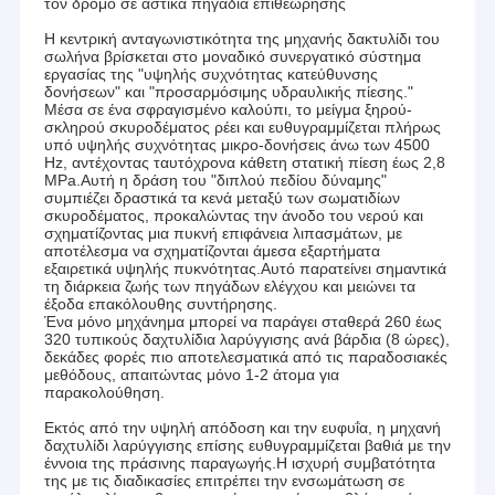
τον δρόμο σε αστικά πηγάδια επιθεώρησης
Η κεντρική ανταγωνιστικότητα της μηχανής δακτυλίδι του
σωλήνα βρίσκεται στο μοναδικό συνεργατικό σύστημα
εργασίας της "υψηλής συχνότητας κατεύθυνσης
δονήσεων" και "προσαρμόσιμης υδραυλικής πίεσης."
Μέσα σε ένα σφραγισμένο καλούπι, το μείγμα ξηρού-
σκληρού σκυροδέματος ρέει και ευθυγραμμίζεται πλήρως
υπό υψηλής συχνότητας μικρο-δονήσεις άνω των 4500
Hz, αντέχοντας ταυτόχρονα κάθετη στατική πίεση έως 2,8
MPa.Αυτή η δράση του "διπλού πεδίου δύναμης"
συμπιέζει δραστικά τα κενά μεταξύ των σωματιδίων
σκυροδέματος, προκαλώντας την άνοδο του νερού και
σχηματίζοντας μια πυκνή επιφάνεια λιπασμάτων, με
αποτέλεσμα να σχηματίζονται άμεσα εξαρτήματα
εξαιρετικά υψηλής πυκνότητας.Αυτό παρατείνει σημαντικά
τη διάρκεια ζωής των πηγάδων ελέγχου και μειώνει τα
έξοδα επακόλουθης συντήρησης.
Ένα μόνο μηχάνημα μπορεί να παράγει σταθερά 260 έως
320 τυπικούς δαχτυλίδια λαρύγγισης ανά βάρδια (8 ώρες),
δεκάδες φορές πιο αποτελεσματικά από τις παραδοσιακές
μεθόδους, απαιτώντας μόνο 1-2 άτομα για
παρακολούθηση.
Εκτός από την υψηλή απόδοση και την ευφυΐα, η μηχανή
δαχτυλίδι λαρύγγισης επίσης ευθυγραμμίζεται βαθιά με την
έννοια της πράσινης παραγωγής.Η ισχυρή συμβατότητα
της με τις διαδικασίες επιτρέπει την ενσωμάτωση σε