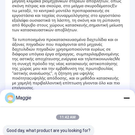
μεγάλη κλίμακα βιομηχανικών στερεών αποβλήτων, όπως
σκόνη πέτρας και σκούρα, στο μείγμα σκυροδέματοςΕν
τω μεταξύ, το κεντρικό μοντέλο προπαρασκευής σε
εργοστάσια και ταχείας συναρμολόγησης στο εργοστάσιο
εξαλείφει ουσιαστικά τη λάσπη, τη σκόνη και τη ρύπανση
από θόρυβο στους χώρους κατασκευής,σημαντική μείωση
των κατασκευαστικών αποβλήτων.
Τα τυποποιημένα προκατασκευασμένα δαχτυλίδια και οι
άξονες πηγαδιών που παράγονται από μηχανές
δαχτυλιδιών πηγαδιών χρησιμοποιούνται ευρέως σε
διάφορα υπόγεια έργα σήραγγας, συμπεριλαμβανομένης
της αστικής αποχέτευσης,ενέργεια και τηλεπικοινωνίεςΜε
τη συνεχή πρόοδο της νέας κατασκευής αστικοποίησης
της χώρας μου και την εμβάθυνση της πρωτοβουλίας
"αστικής ανανέωσης", η ζήτηση για υψηλής
ποιότηταςυψηλής απόδοσης, και οι μεθόδοι κατασκευής
με χαμηλή περιβαλλοντική επίπτωση γίνονται όλο και πιο
επείγουσες.
Maggie
Recommended Products
11:42 AM
Good day, what product are you looking for?