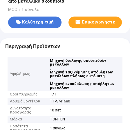
από μεταλλικά σκουπίδια
MOQ：1 σύνολο
Καλύτερη τιμή
Επικοινωνήστε
Περιγραφή Προϊόντων
Μηχανή διαλογής σκουπιδιών
μετάλλων
,
Μηχανή ταξινόμησης απόβλητων
Υψηλό φως
μετάλλων πλήρως αυτόματη
,
Μηχανή ανακύκλωσης απόβλητων
μετάλλων
Όροι πληρωμής
Τ/Τ
Αριθμό μοντέλου
ΤΤ-SM1680
Δυνατότητα
10 σετ
προσφοράς
Μάρκα
TONTEN
Ποσότητα
1 σύνολο