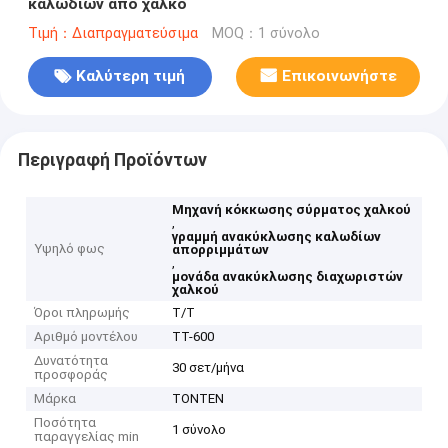
καλωδίων από χαλκό
Τιμή：Διαπραγματεύσιμα
MOQ：1 σύνολο
Καλύτερη τιμή
Επικοινωνήστε
Περιγραφή Προϊόντων
Μηχανή κόκκωσης σύρματος χαλκού
,
γραμμή ανακύκλωσης καλωδίων
Υψηλό φως
απορριμμάτων
,
μονάδα ανακύκλωσης διαχωριστών
χαλκού
Όροι πληρωμής
Τ/Τ
Αριθμό μοντέλου
TT-600
Δυνατότητα
30 σετ/μήνα
προσφοράς
Μάρκα
TONTEN
Ποσότητα
1 σύνολο
παραγγελίας min