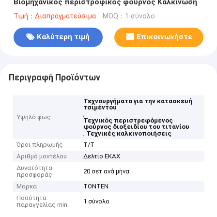
Βιομηχανικός περιστροφικός φούρνος Καλκίνωση
Τιμή：Διαπραγματεύσιμα
MOQ：1 σύνολο
Καλύτερη τιμή
Επικοινωνήστε
Περιγραφή Προϊόντων
Τεχνουργήματα για την κατασκευή
τσιμέντου
,
Υψηλό φως
Τεχνικός περιστρεφόμενος
φούρνος διοξειδίου του τιτανίου
,
Τεχνικές καλκινοποιήσεις
Όροι πληρωμής
Τ/Τ
Αριθμό μοντέλου
Δελτίο ΕΚΑΧ
Δυνατότητα
20 σετ ανά μήνα
προσφοράς
Μάρκα
TONTEN
Ποσότητα
1 σύνολο
παραγγελίας min