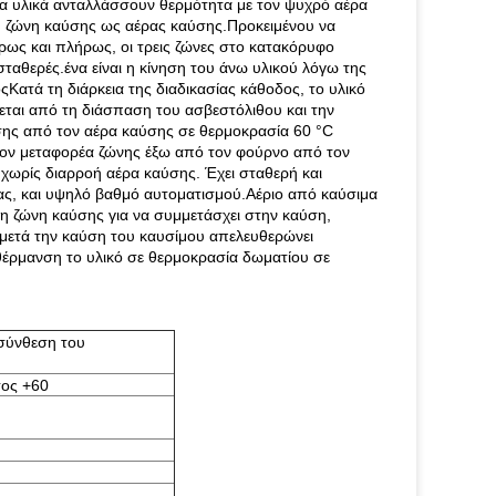
α υλικά ανταλλάσσουν θερμότητα με τον ψυχρό αέρα
 στη ζώνη καύσης ως αέρας καύσης.Προκειμένου να
λήρως και πλήρως, οι τρεις ζώνες στο κατακόρυφο
ταθερές.ένα είναι η κίνηση του άνω υλικού λόγω της
ςΚατά τη διάρκεια της διαδικασίας κάθοδος, το υλικό
εται από τη διάσπαση του ασβεστόλιθου και την
σης από τον αέρα καύσης σε θερμοκρασία 60 °C
ον μεταφορέα ζώνης έξω από τον φούρνο από τον
χωρίς διαρροή αέρα καύσης. Έχει σταθερή και
ιας, και υψηλό βαθμό αυτοματισμού.Αέριο από καύσιμα
τη ζώνη καύσης για να συμμετάσχει στην καύση,
 μετά την καύση του καυσίμου απελευθερώνει
θέρμανση το υλικό σε θερμοκρασία δωματίου σε
σύνθεση του
τος +60