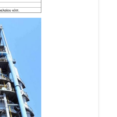
ρελαίου κλπ.