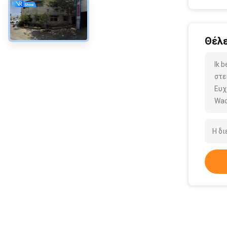
Θέλε
Ik 
στε
Ευχ
Wac