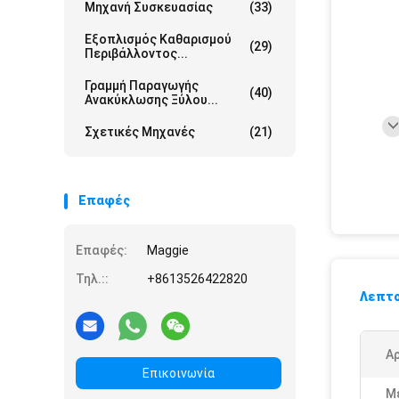
Μηχανή Συσκευασίας
(33)
Εξοπλισμός Καθαρισμού
(29)
Περιβάλλοντος...
Γραμμή Παραγωγής
(40)
Ανακύκλωσης Ξύλου...
Σχετικές Μηχανές
(21)
Επαφές
Επαφές:
Maggie
Τηλ.::
+8613526422820
Λεπτο
Αρ
Επικοινωνία
Μ