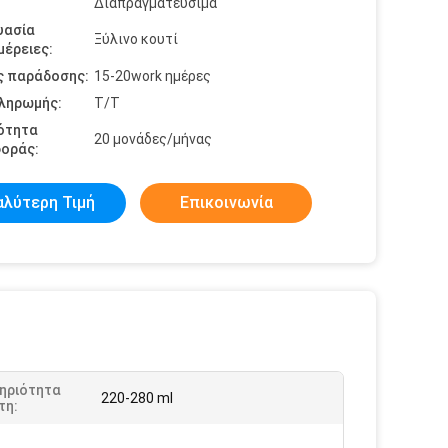
Διαπραγματεύσιμα
υασία
Ξύλινο κουτί
έρειες:
ς παράδοσης:
15-20work ημέρες
πληρωμής:
Τ/Τ
ότητα
20 μονάδες/μήνας
οράς:
αλύτερη Τιμή
Επικοινωνία
ηριότητα
220-280 ml
τη: