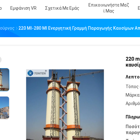
Επικοινωνήστε Μαζ
ο
Εμφάνιση VR
Σχετικά Με Εμάς
Ί Μας
Φούρνος
220 Ml-280 Ml Ενεργητική Γραμμή Παραγωγής Καυσίμων Α
220 m
καυσί
Λεπτο
Τόπος 
Μάρκα
Αριθμό
Πληρω
Ποσότ
παραγγ