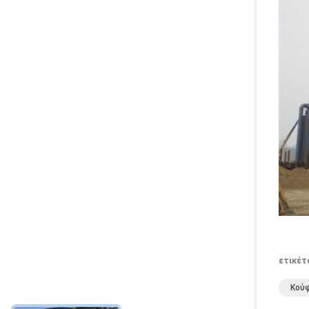
ετικέτ
Κούφ