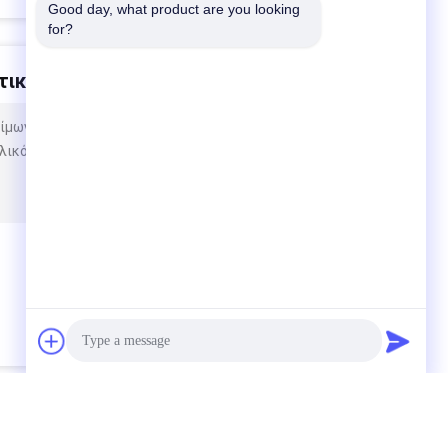
Good day, what product are you looking 
for?
ικά με αυτό το προϊόν
σίμων από ασβεστόλιθο θα μπορούσατε να μου
ικό κ.λπ.