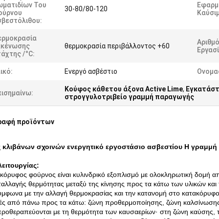
ωματιδίων Του
Εφαρμ
30-80/80-120
ούρνου
Καύσιμ
σβεστόλιθου:
ερμοκρασία
Αριθμ
κκένωσης
θερμοκρασία περιβάλλοντος +60
Εργασί
άχτης /°C:
ικό:
Ενεργό ασβέστιο
Ονομα
Κούφος κάθετου άξονα Active Lime
,
Εγκατάστ
πισημαίνω:
στρογγυλοτριβείο γραμμή παραγωγής
ραφή προϊόντων
ς κλιβάνων σχοινών ενεργητικό εργοστάσιο ασβεστίου Η γραμμ
ειτουργίας:
κόρυφος φούρνος είναι κυλινδρικό εξοπλισμό με ολοκληρωτική δομή απ
ταλλαγής θερμότητας μεταξύ της κίνησης προς τα κάτω των υλικών και
μφωνα με την αλλαγή θερμοκρασίας και την κατανομή στο κατακόρυφο 
ές από πάνω προς τα κάτω: ζώνη προθερμοποίησης, ζώνη καλσίνωσης
προθεραπεύονται με τη θερμότητα των καυσαερίων· στη ζώνη καύσης, τ