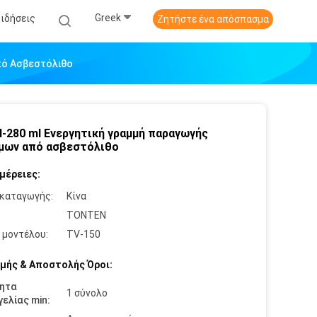
Greek
Ειδήσεις
Ζητήστε ένα απόσπασμα
πό Ασβεστόλιθο
l-280 ml Ενεργητική γραμμή παραγωγής
μων από ασβεστόλιθο
μέρειες:
καταγωγής:
Κίνα
:
TONTEN
 μοντέλου:
TV-150
μής & Αποστολής Όροι:
ητα
1 σύνολο
ελίας min: