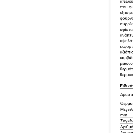
απελευ
που φυ
εξασφα
φούρνο
συρρίκ
υφίστα
ανάπτυ
υψηλότ
εκφορτ
αξιόπι
καρβιδ
μειώνο
θερμότ
θερμοκ
Ειδικό
Δραστη
Θερμοκ
Μέγεθο
mm
Συγκέ
Αριθμό
Δυναμι