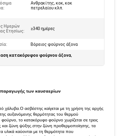
όσιμα
Ανθρακίτης, κοκ, κοκ
α:
πετρελαίου κλπ.
ός Ημερών
≥340 ημέρες
ας Ετησίως:
σία:
Βόρειος φούρνος άξονα
αση κατακόρυφου φούρνου άξονα
,
ή παραγωγής των καυσαερίων
ό χάλυβα.Ο ασβέστης καίγεται με τη χρήση της αρχής
 της αυξανόμενης θερμότητας του θερμού
φούρνο, το κατακόρυφο φούρνο χωρίζεται σε τρεις
 και ζώνη ψύξης.στην ζώνη προθερμοποίησης, τα
α υλικά καύονται με τη θερμότητα που