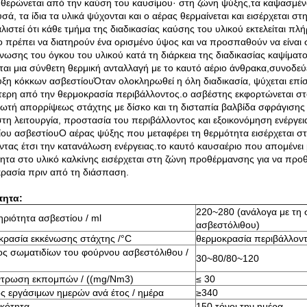
θερώνεται από την καύση του καυσίμου· στη ζώνη ψύξης,τα καψασμέν
σά, τα ίδια τα υλικά ψύχονται και ο αέρας θερμαίνεται και εισέρχεται
λιστεί ότι κάθε τμήμα της διαδικασίας καύσης του υλικού εκτελείται π
 πρέπει να διατηρούν ένα ορισμένο ύψος και να προσπαθούν να είναι σ
νωσης του όγκου του υλικού κατά τη διάρκεια της διαδικασίας καψίματο
ται μια σύνθετη θερμική ανταλλαγή με το καυτό αέριο άνθρακα,συνοδεύ
ξη κόκκων ασβεστίουΌταν ολοκληρωθεί η όλη διαδικασία, ψύχεται επί
ερη από την θερμοκρασία περιβάλλοντος.ο ασβέστης εκφορτώνεται στ
ωτή απορρίψεως στάχτης με δίσκο και τη δισταπία βαλβίδα σφράγισης 
στη λειτουργία, προστασία του περιβάλλοντος και εξοικονόμηση ενέργε
ίου ασβεστίουΟ αέρας ψύξης που μεταφέρει τη θερμότητα εισέρχεται σ
ντας έτσι την κατανάλωση ενέργειας.το καυτό καυσαέριο που απομένει
ητα στο υλικό καλκίνης εισέρχεται στη ζώνη προθέρμανσης για να προ
ρασία πριν από τη διάσπαση.
τητα:
220~280 (ανάλογα με τη 
ριότητα ασβεστίου / ml
ασβεστόλιθου)
ρασία εκκένωσης στάχτης /°C
θερμοκρασία περιβάλλον
ς σωματιδίων του φούρνου ασβεστόλιθου /
30~80/80~120
ντρωση εκπομπών / ((mg/Nm3)
≤ 30
ς εργάσιμων ημερών ανά έτος / ημέρα
≥340
κότητα
150 τόνοι την ημέρα