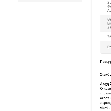
Σ
Φ
Α
Θ
Ε
Στ
Υλ
Ε
Περιγ
Στεκό
Αρχή λ
Ο κατα
της αν
αέραΣύ
περιοχ
υλικά 