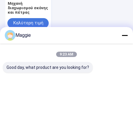
Μηχανή
διαχωρισμού σκόνης
και πέτρας
Καλύτερη τιμή
Maggie
Αρχική Σελίδα
Περίπου εμείς
Desktop Site
Sitemap
Πολιτική μυστικότητας
9:23 AM
Ποιότητα
Εγκατάσταση ανακύκλωσης διαλογής απορριμμάτων
Κίνα εργοστάσιο.Copyright © 2026 TONTEN MACHINERY LIMITED.
Good day, what product are you looking for?
All Rights Reserved.
Σπίτι
Προϊόντα
Βίντεο