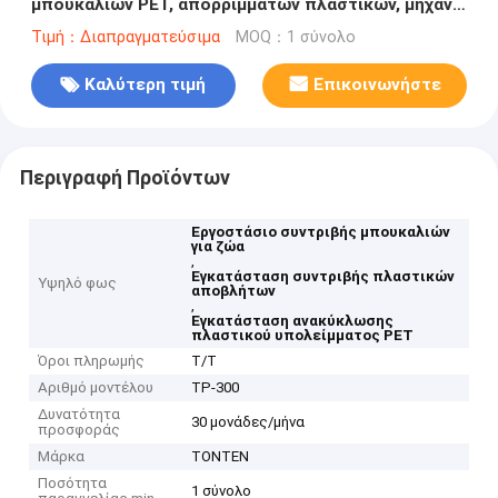
μπουκαλιών PET, απορριμμάτων πλαστικών, μηχανή
ανακύκλωσης
Τιμή：Διαπραγματεύσιμα
MOQ：1 σύνολο
Καλύτερη τιμή
Επικοινωνήστε
Περιγραφή Προϊόντων
Εργοστάσιο συντριβής μπουκαλιών
για ζώα
,
Εγκατάσταση συντριβής πλαστικών
Υψηλό φως
αποβλήτων
,
Εγκατάσταση ανακύκλωσης
πλαστικού υπολείμματος PET
Όροι πληρωμής
Τ/Τ
Αριθμό μοντέλου
TP-300
Δυνατότητα
30 μονάδες/μήνα
προσφοράς
Μάρκα
TONTEN
Ποσότητα
1 σύνολο