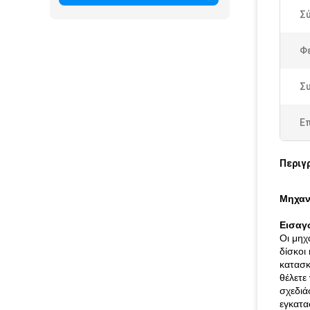
Σ
Φε
Συ
Ε
Περιγ
Μηχαν
Εισαγ
Οι μηχ
δίσκοι
κατασκ
θέλετε
σχεδιά
εγκατα