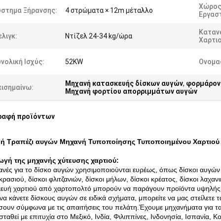
Χώρο
ύστημα Ξήρανσης:
4 στρώματα × 12m μέταλλο
Εργαστ
Καταν
λιγκ:
Ντίζελ 24-34 kg/ώρα
Χαρτιο
νολική Ισχύς:
52KW
Ονομα
Μηχανή κατασκευής δίσκων αυγών
,
φορμάρον
πισημαίνω:
Μηχανή φορτίου απορριμμάτων αυγών
ραφή προϊόντων
ή Τραπέζι αυγών Μηχανή Τυποποίησης Τυποποιημένου Χαρτιού
ωγή της μηχανής χύτευσης χαρτιού:
ανές για το δίσκο αυγών χρησιμοποιούνται ευρέως, όπως δίσκοι αυγών 
 κρασιού, δίσκοι φλιτζανιών, δίσκοι μήλων, δίσκοι κρέατος, δίσκοι λαχ
ευή χαρτιού από χαρτοπολτό μπορούν να παράγουν προϊόντα υψηλής 
 να κάνετε δίσκους αυγών σε ειδικά σχήματα, μπορείτε να μας στείλετε τ
σουν σύμφωνα με τις απαιτήσεις του πελάτη.Έχουμε μηχανήματα για τα
σταθεί με επιτυχία στο Μεξικό, Ινδία, Φιλιππίνες, Ινδονησία, Ισπανία, Κ