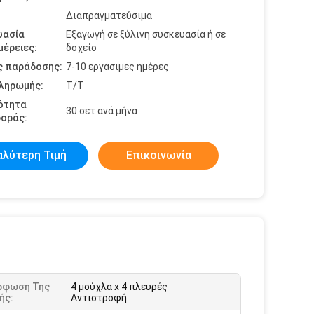
Διαπραγματεύσιμα
υασία
Εξαγωγή σε ξύλινη συσκευασία ή σε
έρειες:
δοχείο
ς παράδοσης:
7-10 εργάσιμες ημέρες
πληρωμής:
Τ/Τ
ότητα
30 σετ ανά μήνα
οράς:
αλύτερη Τιμή
Επικοινωνία
ρφωση Της
4 μούχλα x 4 πλευρές
ής:
Αντιστροφή