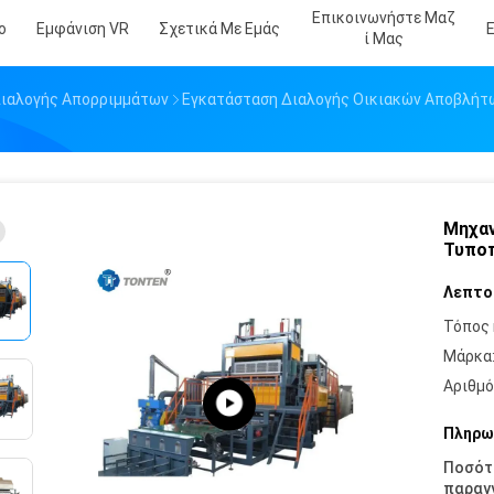
Επικοινωνήστε Μαζ
ο
Εμφάνιση VR
Σχετικά Με Εμάς
Ί Μας
ιαλογής Απορριμμάτων
Εγκατάσταση Διαλογής Οικιακών Αποβλήτ
Μηχαν
Τυποπ
Λεπτο
Τόπος 
Μάρκα
Αριθμό
Πληρω
Ποσότ
παραγγ