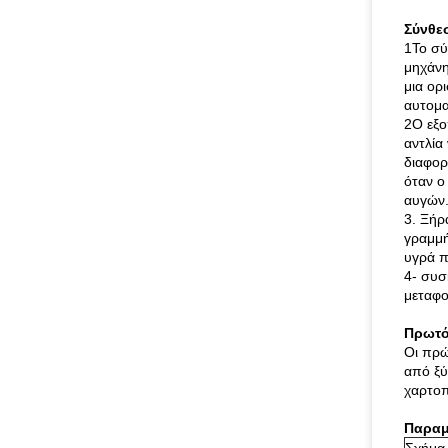
Σύνθε
1Το σύ
μηχάνη
μια ορ
αυτομα
2Ο εξο
αντλία
διαφορ
όταν ο
αυγών
3. Ξήρ
γραμμή
υγρά π
4- συσ
μεταφο
Πρωτό
Οι πρώ
από ξύ
χαρτοπ
Παραμ