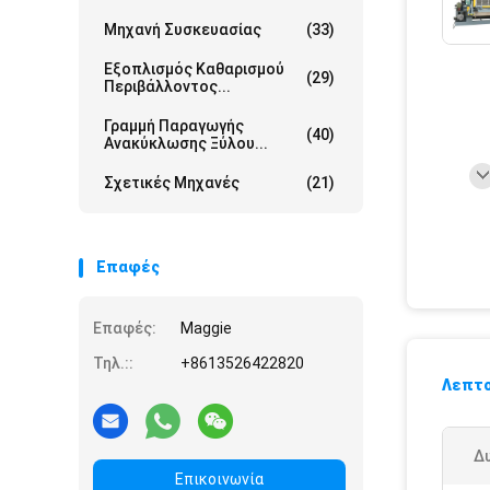
Μηχανή Συσκευασίας
(33)
Εξοπλισμός Καθαρισμού
(29)
Περιβάλλοντος...
Γραμμή Παραγωγής
(40)
Ανακύκλωσης Ξύλου...
Σχετικές Μηχανές
(21)
Επαφές
Επαφές:
Maggie
Τηλ.::
+8613526422820
Λεπτο
Δ
Επικοινωνία