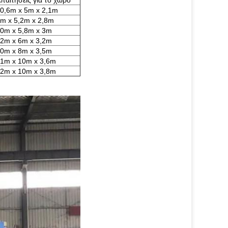
παιτήσεις για το χώρο
0,6m x 5m x 2,1m
m x 5,2m x 2,8m
0m x 5,8m x 3m
2m x 6m x 3,2m
0m x 8m x 3,5m
1m x 10m x 3,6m
2m x 10m x 3,8m