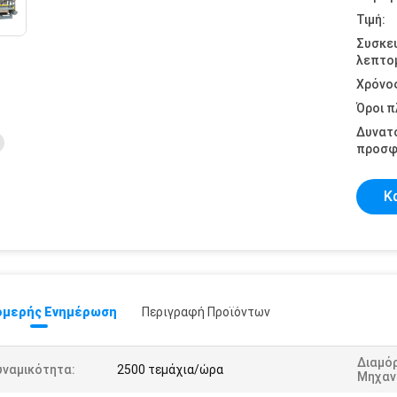
Τιμή:
Συσκε
λεπτομ
Χρόνο
Όροι 
Δυνατ
προσφ
Κ
μερής Ενημέρωση
Περιγραφή Προϊόντων
Διαμό
υναμικότητα:
2500 τεμάχια/ώρα
Μηχαν