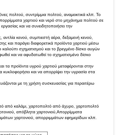
νες πολτού, συντρίμμια πολτού, αναμεικτικά κλπ. Το
απορρίμματα χαρτιού και νερό στο μηχάνημα πολτού σε
 εργασίας και να συνειδητοποιήσει την
αντλία κενού, συμπιεστή αέρα, δεξαμενή κενού,
σης και παράγει διαφορετικά προϊόντα χαρτιού μέσω
ο καλούπι σχηματισμού και το βρεγμένο δίσκο αυγών
φωθεί και να αφυδατωθεί το σχηματισμένο δίσκο
αι τα προϊόντα υγρού χαρτιού μεταφέρονται στην
α κυκλοφορήσει και να απορρίψει την υγρασία στα
ευάζονται με τη χρήση συσκευασίας για περαιτέρω
ό από καλάμι, χαρτοπολτό από άχυρο, χαρτοπολτό
αρτονιού, απόβλητα χαρτονιού,Απορρίμματα
μμάτων χαρτονιού, απορριμμάτων εφημερίδων κλπ.