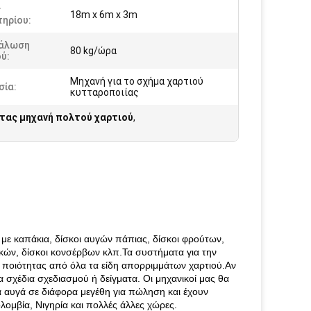
ς
18m x 6m x 3m
ηρίου:
άλωση
80 kg/ώρα
ύ:
Μηχανή για το σχήμα χαρτιού
σία:
κυτταροποιίας
τας μηχανή πολτού χαρτιού
,
με καπάκια, δίσκοι αυγών πάπιας, δίσκοι φρούτων,
ανικών, δίσκοι κονσέρβων κλπ.Τα συστήματα για την
ποιότητας από όλα τα είδη απορριμμάτων χαρτιού.Αν
α σχέδια σχεδιασμού ή δείγματα. Οι μηχανικοί μας θα
 αυγά σε διάφορα μεγέθη για πώληση και έχουν
ολομβία, Νιγηρία και πολλές άλλες χώρες.