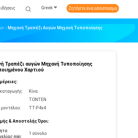
Greek
Ειδήσεις
Ζητήστε ένα απόσπασμα
ων
Μηχανή Τραπέζι Αυγών Μηχανή Τυποποίησης
ή Τραπέζι αυγών Μηχανή Τυποποίησης
οιημένου Χαρτιού
μέρειες:
καταγωγής:
Κίνα
:
TONTEN
 μοντέλου:
ΤΤ-P4x4
μής & Αποστολής Όροι:
ητα
1 σύνολο
ελίας min: