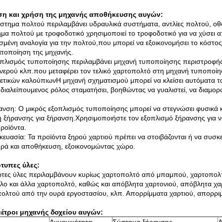
ση και χρήση της μηχανής αποθήκευσης αυγών:
στημα πολτού περιλαμβάνει υδραυλικά συστήματα, αντλίες πολτού, οθό
μα πολτού με τροφοδοτικό χρησιμοποιεί το τροφοδοτικό για να χύσει 
ισμένη αναλογία για την πολτού,που μπορεί να εξοικονομήσει το κόστος
τοποίηση της μηχανής.
πλισμός τυποποίησης περιλαμβάνει μηχανή τυποποίησης περιστροφής, 
 νερού κλπ.που μεταφέρει τον τελικό χαρτοπολτό στη μηχανή τυποποίη
ετικών καλούπιωνΗ μηχανή σχηματισμού μπορεί να κλείσει αυτόματα τ
 διαλείπουμενος ρόλος σταματήσει, βοηθώντας να γυαλιστεί, να διαμορ
.
ανση: Ο μικρός εξοπλισμός τυποποίησης μπορεί να στεγνώσει φυσικά κ
 ξήρανσης για ξήρανση.Χρησιμοποιήστε τον εξοπλισμό ξήρανσης για ν
ροϊόντα.
κευασία: Τα προϊόντα ξηρού χαρτιού πρέπει να στοιβάζονται ή να συσκ
ρά και αποθήκευση, εξοικονομώντας χώρο.
τυπες ύλες:
τες ύλες περιλαμβάνουν κυρίως χαρτοπολτό από μπαμπού, χαρτοπολτ
λο και άλλα χαρτοπολτό, καθώς και απόβλητα χαρτονιού, απόβλητα χ
ολτού από την ουρά εργοστασίου, κλπ. Απορρίμματα χαρτιού, απορρι
έτροι μηχανής δοχείου αυγών: