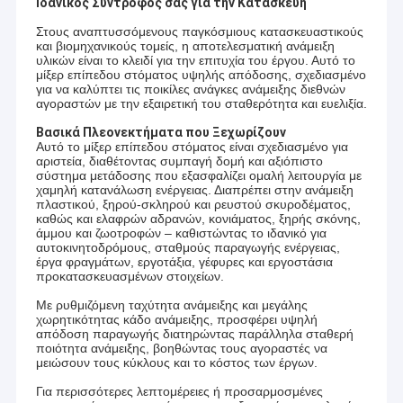
Ιδανικός Σύντροφός σας για την Κατασκευή
Στους αναπτυσσόμενους παγκόσμιους κατασκευαστικούς
και βιομηχανικούς τομείς, η αποτελεσματική ανάμειξη
υλικών είναι το κλειδί για την επιτυχία του έργου. Αυτό το
μίξερ επίπεδου στόματος υψηλής απόδοσης, σχεδιασμένο
για να καλύπτει τις ποικίλες ανάγκες ανάμειξης διεθνών
αγοραστών με την εξαιρετική του σταθερότητα και ευελιξία.
Βασικά Πλεονεκτήματα που Ξεχωρίζουν
Αυτό το μίξερ επίπεδου στόματος είναι σχεδιασμένο για
αριστεία, διαθέτοντας συμπαγή δομή και αξιόπιστο
σύστημα μετάδοσης που εξασφαλίζει ομαλή λειτουργία με
χαμηλή κατανάλωση ενέργειας. Διαπρέπει στην ανάμειξη
πλαστικού, ξηρού-σκληρού και ρευστού σκυροδέματος,
καθώς και ελαφρών αδρανών, κονιάματος, ξηρής σκόνης,
άμμου και ζωοτροφών – καθιστώντας το ιδανικό για
αυτοκινητοδρόμους, σταθμούς παραγωγής ενέργειας,
έργα φραγμάτων, εργοτάξια, γέφυρες και εργοστάσια
προκατασκευασμένων στοιχείων.
Με ρυθμιζόμενη ταχύτητα ανάμειξης και μεγάλης
χωρητικότητας κάδο ανάμειξης, προσφέρει υψηλή
απόδοση παραγωγής διατηρώντας παράλληλα σταθερή
ποιότητα ανάμειξης, βοηθώντας τους αγοραστές να
μειώσουν τους κύκλους και το κόστος των έργων.
Για περισσότερες λεπτομέρειες ή προσαρμοσμένες