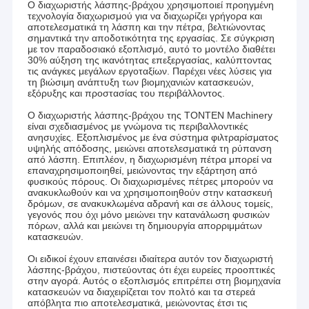
Ο διαχωριστής λάσπης-βράχου χρησιμοποιεί προηγμένη
τεχνολογία διαχωρισμού για να διαχωρίζει γρήγορα και
αποτελεσματικά τη λάσπη και την πέτρα, βελτιώνοντας
σημαντικά την αποδοτικότητα της εργασίας. Σε σύγκριση
με τον παραδοσιακό εξοπλισμό, αυτό το μοντέλο διαθέτει
30% αύξηση της ικανότητας επεξεργασίας, καλύπτοντας
τις ανάγκες μεγάλων εργοταξίων. Παρέχει νέες λύσεις για
τη βιώσιμη ανάπτυξη των βιομηχανιών κατασκευών,
εξόρυξης και προστασίας του περιβάλλοντος.
Ο διαχωριστής λάσπης-βράχου της TONTEN Machinery
είναι σχεδιασμένος με γνώμονα τις περιβαλλοντικές
ανησυχίες. Εξοπλισμένος με ένα σύστημα φιλτραρίσματος
υψηλής απόδοσης, μειώνει αποτελεσματικά τη ρύπανση
από λάσπη. Επιπλέον, η διαχωρισμένη πέτρα μπορεί να
επαναχρησιμοποιηθεί, μειώνοντας την εξάρτηση από
φυσικούς πόρους. Οι διαχωρισμένες πέτρες μπορούν να
ανακυκλωθούν και να χρησιμοποιηθούν στην κατασκευή
δρόμων, σε ανακυκλωμένα αδρανή και σε άλλους τομείς,
γεγονός που όχι μόνο μειώνει την κατανάλωση φυσικών
πόρων, αλλά και μειώνει τη δημιουργία απορριμμάτων
κατασκευών.
Οι ειδικοί έχουν επαινέσει ιδιαίτερα αυτόν τον διαχωριστή
λάσπης-βράχου, πιστεύοντας ότι έχει ευρείες προοπτικές
στην αγορά. Αυτός ο εξοπλισμός επιτρέπει στη βιομηχανία
κατασκευών να διαχειρίζεται τον πολτό και τα στερεά
απόβλητα πιο αποτελεσματικά, μειώνοντας έτσι τις