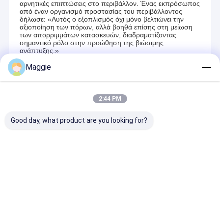
αρνητικές επιπτώσεις στο περιβάλλον. Ένας εκπρόσωπος
από έναν οργανισμό προστασίας του περιβάλλοντος
δήλωσε: «Αυτός ο εξοπλισμός όχι μόνο βελτιώνει την
αξιοποίηση των πόρων, αλλά βοηθά επίσης στη μείωση
των απορριμμάτων κατασκευών, διαδραματίζοντας
σημαντικό ρόλο στην προώθηση της βιώσιμης
ανάπτυξης.»
Maggie
Recommended Products
2:44 PM
Good day, what product are you looking for?
Ηλεκτρονική μηχανή
Προκατασκευασμένη
Μηχανή για τη
για την εκτέλεση
Μηχανή Υδραυλικών
κατασκευή
της εκμετάλλευσης
Τουβλών Καναλιού,
τσιμεντολιθώ
ασβεστόλιθου
Μηχανήματα
Τουβλών Πηγαδιών,
Αποστολή ερώτησης
Αποστολή ερώτησης
Αποστολή ε
Μηχανήματα
Τουβλών Σωλήνων