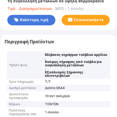
τη συγκόλληση μετάλλων σε υψηλή θερμοκρασία
Τιμή：Διαπραγματεύσιμα
MOQ：1 σύνολο
Καλύτερη τιμή
Επικοινωνήστε
Περιγραφή Προϊόντων
Κλίβανος σηράγγων τούβλου αργίλου
,
Κούφος σήραγγας από τούβλα για
Υψηλό φως
συγκόλληση μετάλλων
,
Εξοπλισμός ξήρανσης
κλινοτριβείων
Όροι πληρωμής
Τ/Τ
Αριθμό μοντέλου
Δελτίο ΕΚΑΧ
Δυνατότητα
10 σετ ανά μήνα
προσφοράς
Μάρκα
TONTEN
Ποσότητα
1 σύνολο
παραγγελίας min