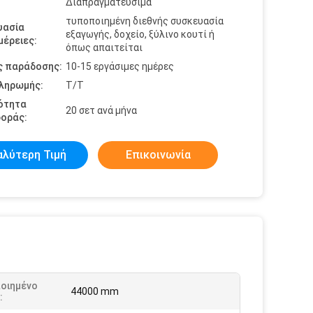
Διαπραγματεύσιμα
τυποποιημένη διεθνής συσκευασία
υασία
εξαγωγής, δοχείο, ξύλινο κουτί ή
έρειες:
όπως απαιτείται
ς παράδοσης:
10-15 εργάσιμες ημέρες
πληρωμής:
Τ/Τ
ότητα
20 σετ ανά μήνα
οράς:
αλύτερη Τιμή
Επικοινωνία
οιημένο
44000 mm
: