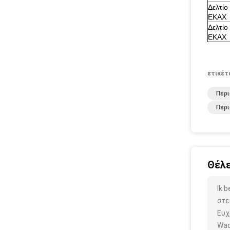
Δελτίο
ΕΚΑΧ
Δελτίο
ΕΚΑΧ
ετικέτ
Περι
Περι
Θέλε
Ik 
στε
Ευχ
Wac