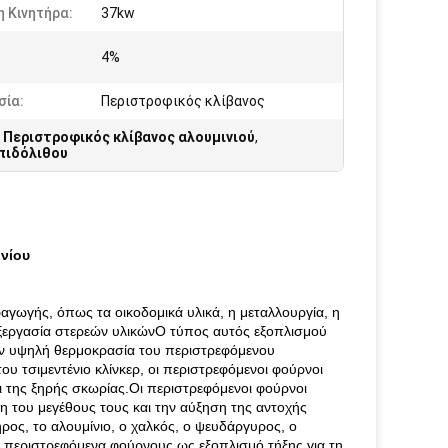
 Κινητήρα:
37kw
4%
σία:
Περιστροφικός κλίβανος
,
Περιστροφικός κλίβανος αλουμινιού
,
πιδόλιθου
ινίου
αγωγής, όπως τα οικοδομικά υλικά, η μεταλλουργία, η
εξεργασία στερεών υλικώνΟ τύπος αυτός εξοπλισμού
ην υψηλή θερμοκρασία του περιστρεφόμενου
υ τσιμεντένιο κλίνκερ, οι περιστρεφόμενοι φούρνοι
ι της ξηρής σκωρίας.Οι περιστρεφόμενοι φούρνοι
 του μεγέθους τους και την αύξηση της αντοχής
ρος, το αλουμίνιο, ο χαλκός, ο ψευδάργυρος, ο
ύν περιστρεφόμενα φούρνους ως εξοπλισμό τήξης για τη