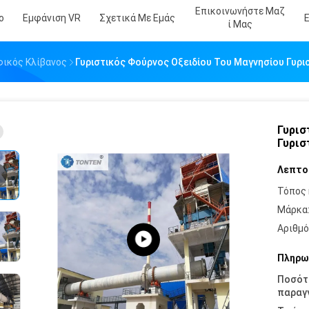
Επικοινωνήστε Μαζ
ο
Εμφάνιση VR
Σχετικά Με Εμάς
Ί Μας
φικός Κλίβανος
Γυριστικός Φούρνος Οξειδίου Του Μαγνησίου Γυρι
Γυρισ
Γυρισ
Λεπτο
Τόπος 
Μάρκα
Αριθμό
Πληρω
Ποσότ
παραγγ