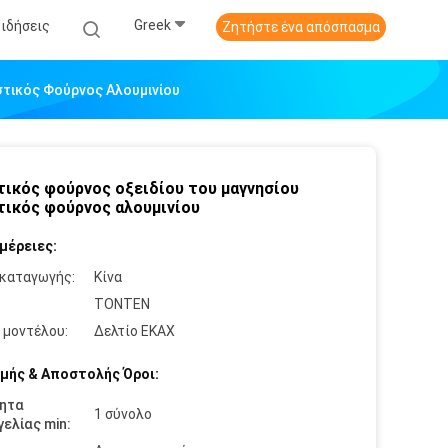
Greek
Ειδήσεις
Ζητήστε ένα απόσπασμα
στικός Φούρνος Αλουμινίου
τικός φούρνος οξειδίου του μαγνησίου
τικός φούρνος αλουμινίου
μέρειες:
καταγωγής:
Κίνα
:
TONTEN
 μοντέλου:
Δελτίο ΕΚΑΧ
μής & Αποστολής Όροι:
ητα
1 σύνολο
ελίας min: