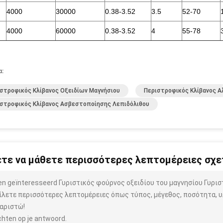
4000
30000
0.38-3.52
3.5
52-70
4000
60000
0.38-3.52
4
55-78
α:
στροφικός Κλίβανος Οξειδίων Μαγνήσιου
Περιστροφικός Κλίβανος Α
στροφικός Κλίβανος Ασβεστοποίησης Λεπιδόλιθου
τε να μάθετε περισσότερες λεπτομέρειες σχετ
ben geïnteresseerd Γυριστικός φούρνος οξειδίου του μαγνησίου Γυρι
ίλετε περισσότερες λεπτομέρειες όπως τύπος, μέγεθος, ποσότητα, υλ
αριστώ!
hten op je antwoord.