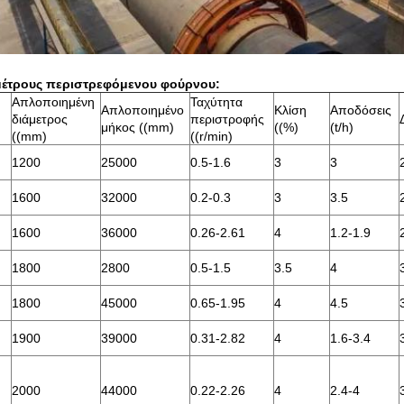
έτρους περιστρεφόμενου φούρνου:
Απλοποιημένη
Ταχύτητα
Απλοποιημένο
Κλίση
Αποδόσεις
διάμετρος
περιστροφής
μήκος ((mm)
((%)
(t/h)
((mm)
((r/min)
1200
25000
0.5-1.6
3
3
1600
32000
0.2-0.3
3
3.5
1600
36000
0.26-2.61
4
1.2-1.9
1800
2800
0.5-1.5
3.5
4
1800
45000
0.65-1.95
4
4.5
1900
39000
0.31-2.82
4
1.6-3.4
2000
44000
0.22-2.26
4
2.4-4