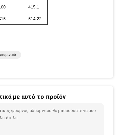
160
415.1
315
514.22
λουμινιού
ικά με αυτό το προϊόν
στικός φούρνος αλουμινίου θα μπορούσατε να μου
ικό κ.λπ.