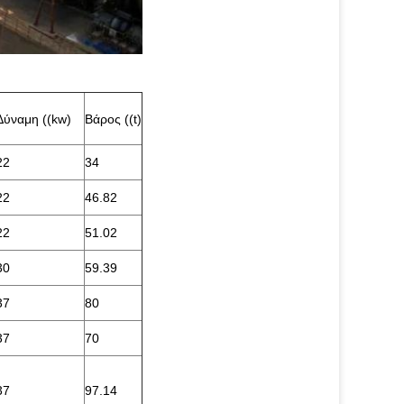
Δύναμη ((kw)
Βάρος ((t)
22
34
22
46.82
22
51.02
30
59.39
37
80
37
70
37
97.14