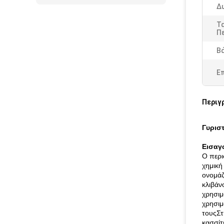
Δ
Τ
Π
Β
Ε
Περιγ
Γυρισ
Εισαγ
Ο περι
χημική
ονομάζ
κλιβάν
χρησιμ
χρησιμ
τουςΣτ
κασσίτ