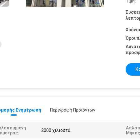
Τιμή:
Συσκε
λεπτομ
Χρόνο
Όροι 
Δυνατ
προσφ
Κ
μερής Ενημέρωση
Περιγραφή Προϊόντων
πλοποιημένη
Απλοπ
2000 χιλιοστά
ιάμετρος:
Μήκος