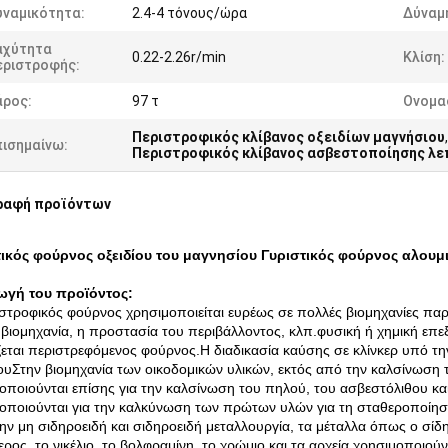
υναμικότητα:
2.4-4 τόνους/ώρα
Δύναμη
αχύτητα
0.22-2.26r/min
Κλίση:
εριστροφής:
άρος:
97 τ
Ονομα
Περιστροφικός κλίβανος οξειδίων μαγνήσιου
πισημαίνω:
Περιστροφικός κλίβανος ασβεστοποίησης λε
ραφή προϊόντων
τικός φούρνος οξειδίου του μαγνησίου Γυριστικός φούρνος αλουμ
ωγή του προϊόντος:
στροφικός φούρνος χρησιμοποιείται ευρέως σε πολλές βιομηχανίες παρ
 βιομηχανία, η προστασία του περιβάλλοντος, κλπ.φυσική ή χημική επ
εται περιστρεφόμενος φούρνος.Η διαδικασία καύσης σε κλίνκερ υπό τ
ουΣτην βιομηχανία των οικοδομικών υλικών, εκτός από την καλσίνωση το
οποιούνται επίσης για την καλσίνωση του πηλού, του ασβεστόλιθου κα
οποιούνται για την καλκύνωση των πρώτων υλών για τη σταθεροποίηση
ην μη σιδηροειδή και σιδηροειδή μεταλλουργία, τα μέταλλα όπως ο σίδη
ερος, το νικέλιο, το βολφραμίνη, το χρώμιο,και τα αρχεία χρησιμοποιο