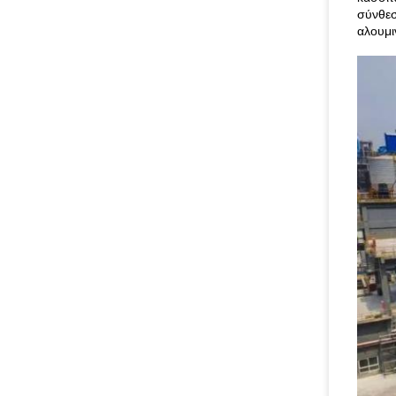
σύνθεσ
αλουμι